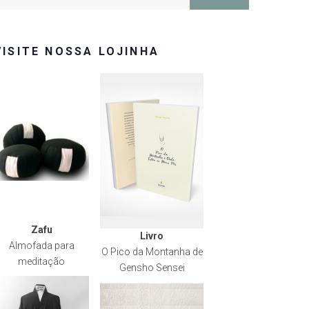
or:
VISITE NOSSA LOJINHA
Zafu
Livro
Almofada para
O Pico da Montanha de
meditação
Gensho Sensei