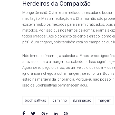
Herdeiros da Compaixão
Monge Genshô: O Zen é um método de estudar o budismo, 
meditação. Mas a meditação e o Dharma não são propri
existem múltiplos métodos para serem praticados, pois a
métodos. Por isso que nós temos de admitir, e jamais diz
todos errados”. Até o conceito de certo e errado, como 
pés”, é um engano, pois também está no campo da dualidad
Nós temos o Dharma, a sabedoria. E nós temos ignorânc
atravessar para a margem da sabedoria. Isso significa
pr
Agora se eu pego o barco, ou um veículo qualquer – que é
ignorância e chego à outra margem, se eu for um Bodhisa
estão na margem da ignorância. Porque eu não posso ir 
isso os Bodhisattvas permanecem aqui.
bodhisattvas
caminho
iluminação
margem
Facebook
Twitter
Google+
LinkedIn
Pinterest