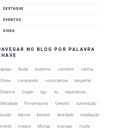
DESTAQUE
EVENTOS
VÍDEO
NAVEGAR NO BLOG POR PALAVRA
CHAVE
apego
Buda
budismo
caminho
carma
China
compaixão
consciência
despertar
Dharma
Dogen
ego
eu
experiência
felicidade
Florianópolis
Genshô
iluminação
ilusão
karma
kenshô
liberdade
meditação
mente
mestre
Monge
monges
morte