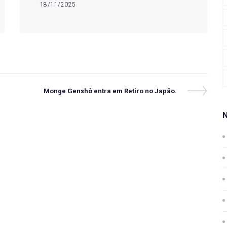
18/11/2025
Next
Monge Genshô entra em Retiro no Japão.
Post