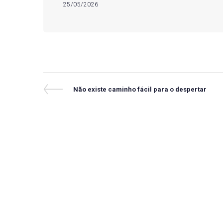
25/05/2026
Navegação
Previous
Não existe caminho fácil para o despertar
Post
de
Post