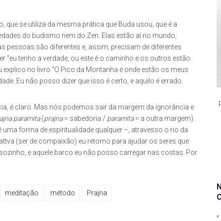
que se utiliza da mesma prática que Buda usou, que é a
edades do budismo nem do Zen. Elas estão aí no mundo,
s pessoas são diferentes e, assim, precisam de diferentes
er “eu tenho a verdade, ou este é o caminho e os outros estão
eu explico no livro “O Pico da Montanha é onde estão os meus
e. Eu não posso dizer que isso é certo, e aquilo é errado.
ia, é claro. Mas nós podemos sair da margem da ignorância e
ajna paramita
(
prajna
= sabedoria /
paramita
= a outra margem).
 uma forma de espiritualidade qualquer –, atravesso o rio da
ttva (ser de compaixão) eu retorno para ajudar os seres que
sozinho, e aquele barco eu não posso carregar nas costas. Por
meditação
método
Prajna