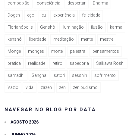
compaixão
consciência
despertar
Dharma
Dogen
ego
eu
experiência
felicidade
Florianópolis
Genshô
iluminação
ilusão
karma
kenshô
liberdade
meditação
mente
mestre
Monge
monges
morte
palestra
pensamentos
prática
realidade
retiro
sabedoria
Saikawa Roshi
samadhi
Sangha
satori
sesshin
sofrimento
Vazio
vida
zazen
zen
zen budismo
NAVEGAR NO BLOG POR DATA
AGOSTO 2026
JUNHO 2026