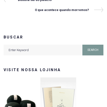
Navegação
Post
de
Next
O que acontece quando morremos?
Post
Post
BUSCAR
Search
SEARCH
for:
VISITE NOSSA LOJINHA