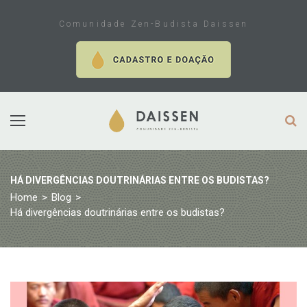
Skip
to
Comunidade Zen-Budista Daissen
content
HÁ DIVERGÊNCIAS DOUTRINÁRIAS ENTRE OS BUDISTAS?
Home
>
Blog
>
Há divergências doutrinárias entre os budistas?