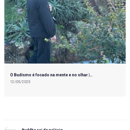
O Budismo é focado na mente e no olhar |…
12/05/2025
Previous
Buddha sai do palácio