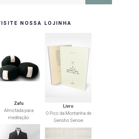
or:
VISITE NOSSA LOJINHA
Zafu
Livro
Almofada para
O Pico da Montanha de
meditação
Gensho Sensei