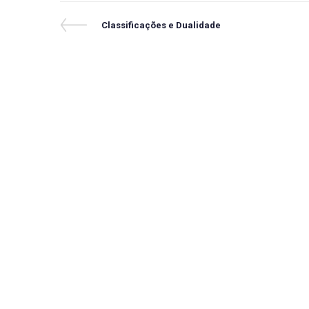
Navegação
Previous
Classificações e Dualidade
Post
de
Post