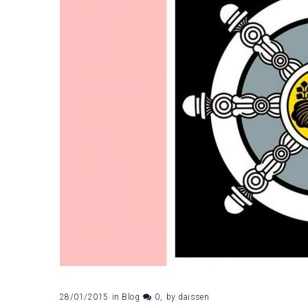
28/01/2015
in
Blog
0
by
daissen