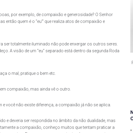
boas, por exemplo, de compaixão e generosidade? O Senhor
mas então quem é o “eu”’ que realiza atos de compaixão e
ser totalmente iluminado não pode enxergar os outros seres.
deço. A visão de um “eu” separado está dentro da segunda Roda
faça o mal, pratique o bem etc.
 tem compaixão, mas ainda vê o outro.
im e você não existe diferença, a compaixão já não se aplica.
tido e deveria ser respondida no âmbito da não dualidade, mas
eitamente a compaixão, conheço muitos que tentam praticar a