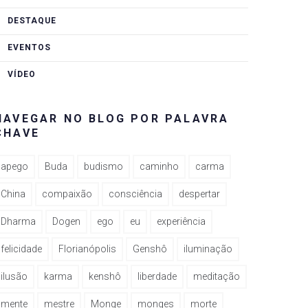
DESTAQUE
EVENTOS
VÍDEO
NAVEGAR NO BLOG POR PALAVRA
CHAVE
apego
Buda
budismo
caminho
carma
China
compaixão
consciência
despertar
Dharma
Dogen
ego
eu
experiência
felicidade
Florianópolis
Genshô
iluminação
ilusão
karma
kenshô
liberdade
meditação
mente
mestre
Monge
monges
morte