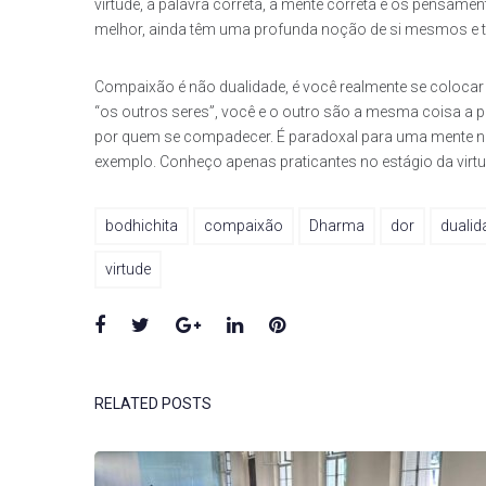
virtude, a palavra correta, a mente correta e os pensa
melhor, ainda têm uma profunda noção de si mesmos e tê
Compaixão é não dualidade, é você realmente se colocar no
“os outros seres”, você e o outro são a mesma coisa a 
por quem se compadecer. É paradoxal para uma mente n
exemplo. Conheço apenas praticantes no estágio da virtud
bodhichita
compaixão
Dharma
dor
dualid
virtude
Facebook
Twitter
Google+
LinkedIn
Pinterest
RELATED POSTS