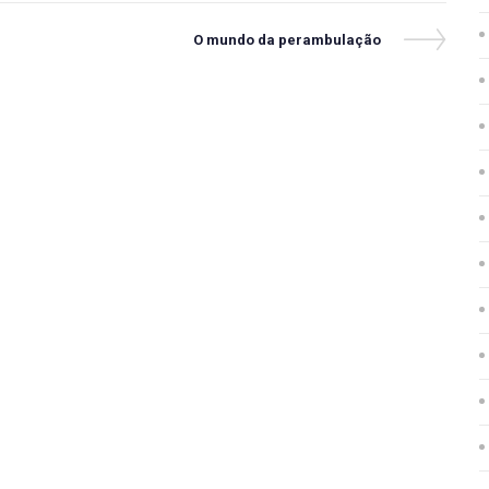
Next
O mundo da perambulação
Post