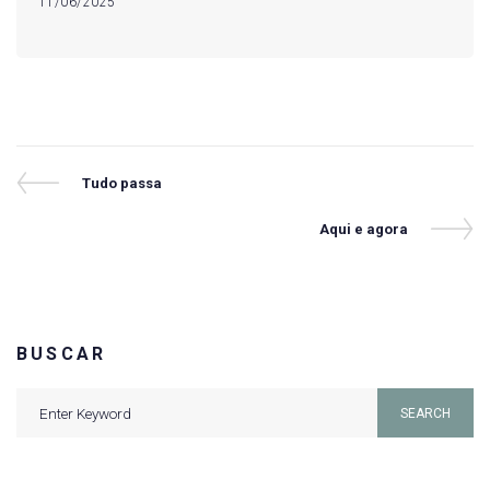
11/06/2025
Navegação
Previous
Tudo passa
Post
de
Next
Aqui e agora
Post
Post
BUSCAR
Search
SEARCH
for: