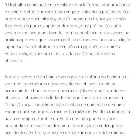
“O trabalho espiritual tem o sentido de, pela forma, procurar atingir
o espírito. Então é um profundo engano entender a prática do Zen
como: isso é orientalismo, isso é niponismo etc, porque se nós
fossemos lá para o Japão onde começou a prática Zen, nós
veríamos as pessoas dizendo, como aconteceu muitas vezes na
prática japonesa, que isso era prática estrangeira porque a religião
japonesa era o Xintoímo e o Zen não era japonês, era chinês.
Essas tradições tinham sido trazidas da China, de mestres
chineses.
Agora viajemos até a China e vamos ver a história do budismo e
veremos imperadores chineses e líderes chineses taoístas,
perseguindo o budismo porque era religião estrangeira, não era
chinesa , tinha vindo da Índia. E essas idéias eram estranhas à
China. Ou seja, essa discussão é antiga demais, velha demais e
engano que ressurge nas mentes há milênios. Há dois mil anos já
havia esse tipo de problema. Então nós não podemos nos
confundir com esse tipo de coisa. Temos que entender qual o
sentido do Zen. Por que no Zen se bate um sino de determinada