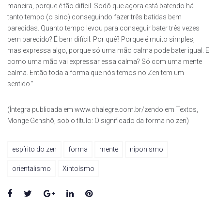
maneira, porque é tão difícil. Sodô que agora está batendo há
tanto tempo (o sino) conseguindo fazer três batidas bem
parecidas. Quanto tempo levou para conseguir bater três vezes
bem parecido? É bem difícil. Por quê? Porque é muito simples,
mas expressa algo, porque só uma mão calma pode bater igual. E
como uma mão vai expressar essa calma? Só com uma mente
calma. Então toda a forma que nós temos no Zen tem um
sentido.”
(Íntegra publicada em www.chalegre.com.br/zendo em Textos,
Monge Genshô, sob o título: O significado da forma no zen)
espírito do zen
forma
mente
niponismo
orientalismo
Xintoísmo
Facebook
Twitter
Google+
LinkedIn
Pinterest