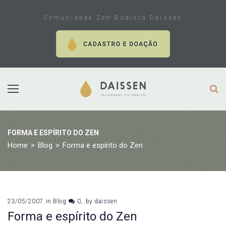
Skip
to
Comunidade Zen-Budista Daissen
content
FORMA E ESPÍRITO DO ZEN
Home
>
Blog
>
Forma e espírito do Zen
23/05/2007
in
Blog
0
by
daissen
Forma e espírito do Zen