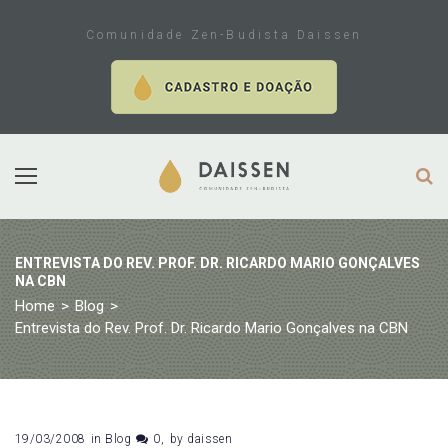
Skip
to
Comunidade Zen-Budista Daissen
content
ENTREVISTA DO REV. PROF. DR. RICARDO MARIO GONÇALVES
NA CBN
Home
>
Blog
>
Entrevista do Rev. Prof. Dr. Ricardo Mario Gonçalves na CBN
19/03/2008
in
Blog
0
by
daissen