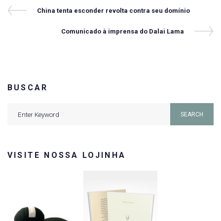
Navegação
Previous
China tenta esconder revolta contra seu domínio
Post
de
Next
Comunicado à imprensa do Dalai Lama
Post
Post
BUSCAR
Search
SEARCH
for:
VISITE NOSSA LOJINHA