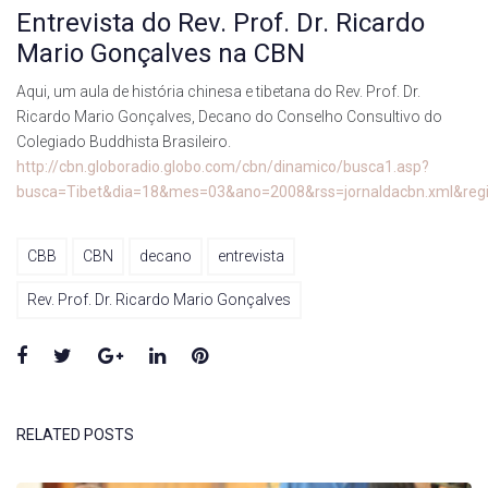
Entrevista do Rev. Prof. Dr. Ricardo
Mario Gonçalves na CBN
Aqui, um aula de história chinesa e tibetana do Rev. Prof. Dr.
Ricardo Mario Gonçalves, Decano do Conselho Consultivo do
Colegiado Buddhista Brasileiro.
http://cbn.globoradio.globo.com/cbn/dinamico/busca1.asp?
busca=Tibet&dia=18&mes=03&ano=2008&rss=jornaldacbn.xml&reg
CBB
CBN
decano
entrevista
Rev. Prof. Dr. Ricardo Mario Gonçalves
Facebook
Twitter
Google+
LinkedIn
Pinterest
RELATED POSTS