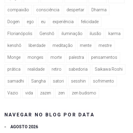
compaixão
consciência
despertar
Dharma
Dogen
ego
eu
experiência
felicidade
Florianópolis
Genshô
iluminação
ilusão
karma
kenshô
liberdade
meditação
mente
mestre
Monge
monges
morte
palestra
pensamentos
prática
realidade
retiro
sabedoria
Saikawa Roshi
samadhi
Sangha
satori
sesshin
sofrimento
Vazio
vida
zazen
zen
zen budismo
NAVEGAR NO BLOG POR DATA
AGOSTO 2026