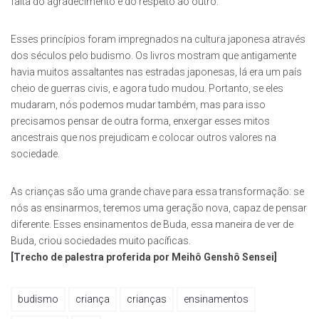
falta do agradecimento e do respeito ao outro.
Esses princípios foram impregnados na cultura japonesa através
dos séculos pelo budismo. Os livros mostram que antigamente
havia muitos assaltantes nas estradas japonesas, lá era um país
cheio de guerras civis, e agora tudo mudou. Portanto, se eles
mudaram, nós podemos mudar também, mas para isso
precisamos pensar de outra forma, enxergar esses mitos
ancestrais que nos prejudicam e colocar outros valores na
sociedade.
As crianças são uma grande chave para essa transformação: se
nós as ensinarmos, teremos uma geração nova, capaz de pensar
diferente. Esses ensinamentos de Buda, essa maneira de ver de
Buda, criou sociedades muito pacíficas.
[Trecho de palestra proferida por Meihô Genshô Sensei]
budismo
criança
crianças
ensinamentos