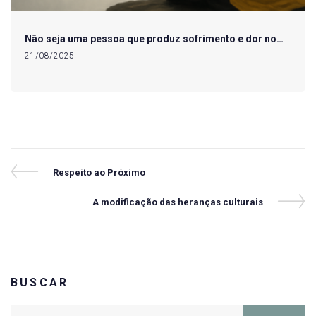
Não seja uma pessoa que produz sofrimento e dor no…
21/08/2025
Navegação
Previous
Respeito ao Próximo
Post
de
Next
A modificação das heranças culturais
Post
Post
BUSCAR
Search