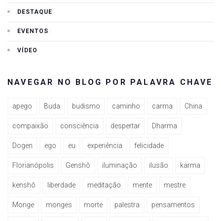
DESTAQUE
EVENTOS
VÍDEO
NAVEGAR NO BLOG POR PALAVRA CHAVE
apego
Buda
budismo
caminho
carma
China
compaixão
consciência
despertar
Dharma
Dogen
ego
eu
experiência
felicidade
Florianópolis
Genshô
iluminação
ilusão
karma
kenshô
liberdade
meditação
mente
mestre
Monge
monges
morte
palestra
pensamentos