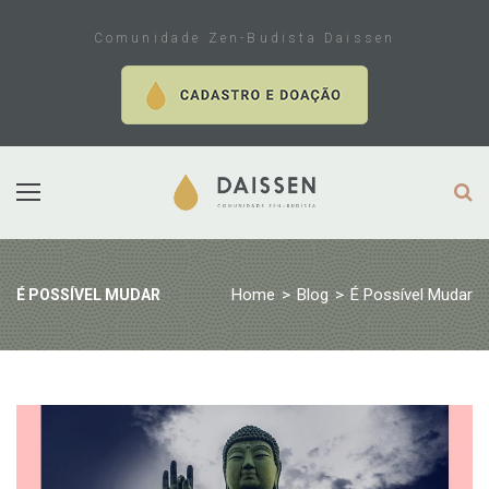
Skip
to
Comunidade Zen-Budista Daissen
content
Home
>
Blog
>
É Possível Mudar
É POSSÍVEL MUDAR