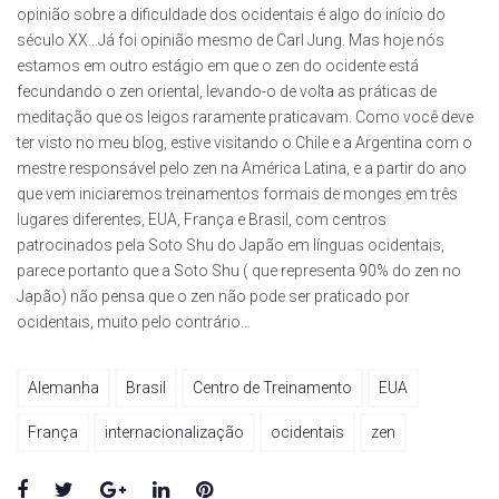
opinião sobre a dificuldade dos ocidentais é algo do início do
século XX…Já foi opinião mesmo de Carl Jung. Mas hoje nós
estamos em outro estágio em que o zen do ocidente está
fecundando o zen oriental, levando-o de volta as práticas de
meditação que os leigos raramente praticavam. Como você deve
ter visto no meu blog, estive visitando o Chile e a Argentina com o
mestre responsável pelo zen na América Latina, e a partir do ano
que vem iniciaremos treinamentos formais de monges em três
lugares diferentes, EUA, França e Brasil, com centros
patrocinados pela Soto Shu do Japão em línguas ocidentais,
parece portanto que a Soto Shu ( que representa 90% do zen no
Japão) não pensa que o zen não pode ser praticado por
ocidentais, muito pelo contrário…
Alemanha
Brasil
Centro de Treinamento
EUA
França
internacionalização
ocidentais
zen
Facebook
Twitter
Google+
LinkedIn
Pinterest