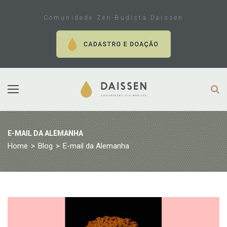
Skip
to
Comunidade Zen-Budista Daissen
content
E-MAIL DA ALEMANHA
Home
>
Blog
>
E-mail da Alemanha