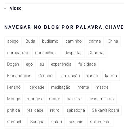
VÍDEO
NAVEGAR NO BLOG POR PALAVRA CHAVE
apego
Buda
budismo
caminho
carma
China
compaixão
consciência
despertar
Dharma
Dogen
ego
eu
experiência
felicidade
Florianópolis
Genshô
iluminação
ilusão
karma
kenshô
liberdade
meditação
mente
mestre
Monge
monges
morte
palestra
pensamentos
prática
realidade
retiro
sabedoria
Saikawa Roshi
samadhi
Sangha
satori
sesshin
sofrimento