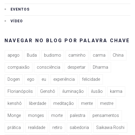
EVENTOS
VÍDEO
NAVEGAR NO BLOG POR PALAVRA CHAVE
apego
Buda
budismo
caminho
carma
China
compaixão
consciência
despertar
Dharma
Dogen
ego
eu
experiência
felicidade
Florianópolis
Genshô
iluminação
ilusão
karma
kenshô
liberdade
meditação
mente
mestre
Monge
monges
morte
palestra
pensamentos
prática
realidade
retiro
sabedoria
Saikawa Roshi