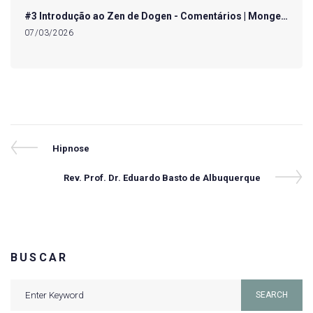
#3 Introdução ao Zen de Dogen - Comentários | Monge…
07/03/2026
Navegação
Previous
Hipnose
Post
de
Next
Rev. Prof. Dr. Eduardo Basto de Albuquerque
Post
Post
BUSCAR
Search
SEARCH
for: