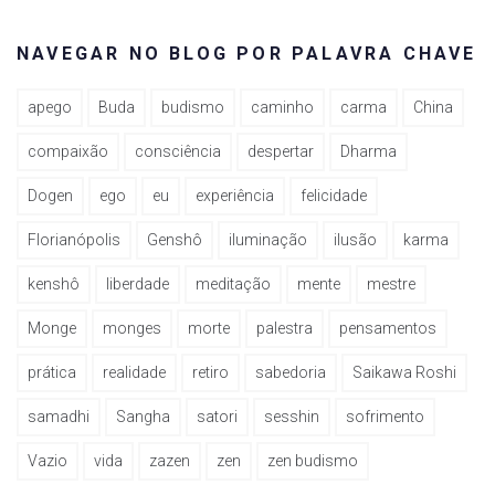
NAVEGAR NO BLOG POR PALAVRA CHAVE
apego
Buda
budismo
caminho
carma
China
compaixão
consciência
despertar
Dharma
Dogen
ego
eu
experiência
felicidade
Florianópolis
Genshô
iluminação
ilusão
karma
kenshô
liberdade
meditação
mente
mestre
Monge
monges
morte
palestra
pensamentos
prática
realidade
retiro
sabedoria
Saikawa Roshi
samadhi
Sangha
satori
sesshin
sofrimento
Vazio
vida
zazen
zen
zen budismo