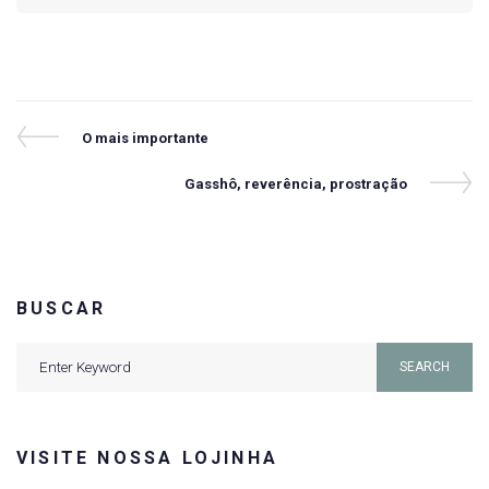
Navegação
Previous
O mais importante
Post
de
Next
Gasshô, reverência, prostração
Post
Post
BUSCAR
Search
SEARCH
for:
VISITE NOSSA LOJINHA