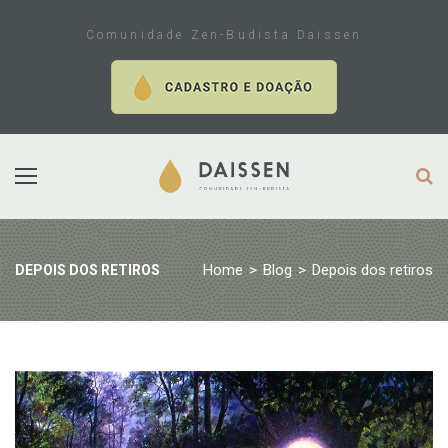
Skip
to
Comunidade Zen-Budista Daissen
content
Home
>
Blog
>
Depois dos retiros
DEPOIS DOS RETIROS