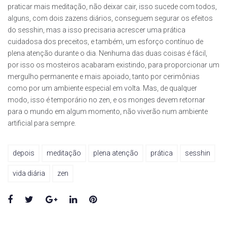
praticar mais meditação, não deixar cair, isso sucede com todos,
alguns, com dois zazens diários, conseguem segurar os efeitos
do sesshin, mas a isso precisaria acrescer uma prática
cuidadosa dos preceitos, e também, um esforço contínuo de
plena atenção durante o dia. Nenhuma das duas coisas é fácil,
por isso os mosteiros acabaram existindo, para proporcionar um
mergulho permanente e mais apoiado, tanto por cerimônias
como por um ambiente especial em volta. Mas, de qualquer
modo, isso é temporário no zen, e os monges devem retornar
para o mundo em algum momento, não viverão num ambiente
artificial para sempre.
depois
meditação
plena atenção
prática
sesshin
vida diária
zen
Facebook
Twitter
Google+
LinkedIn
Pinterest