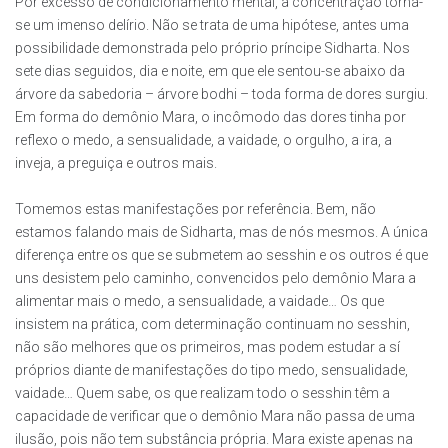
Por excesso de condicionamento mental, a concentração torna-
se um imenso delírio. Não se trata de uma hipótese, antes uma
possibilidade demonstrada pelo próprio príncipe Sidharta. Nos
sete dias seguidos, dia e noite, em que ele sentou-se abaixo da
árvore da sabedoria – árvore bodhi – toda forma de dores surgiu.
Em forma do demônio Mara, o incômodo das dores tinha por
reflexo o medo, a sensualidade, a vaidade, o orgulho, a ira, a
inveja, a preguiça e outros mais.
Tomemos estas manifestações por referência. Bem, não
estamos falando mais de Sidharta, mas de nós mesmos. A única
diferença entre os que se submetem ao sesshin e os outros é que
uns desistem pelo caminho, convencidos pelo demônio Mara a
alimentar mais o medo, a sensualidade, a vaidade… Os que
insistem na prática, com determinação continuam no sesshin,
não são melhores que os primeiros, mas podem estudar a sí
próprios diante de manifestações do tipo medo, sensualidade,
vaidade… Quem sabe, os que realizam todo o sesshin têm a
capacidade de verificar que o demônio Mara não passa de uma
ilusão, pois não tem substância própria. Mara existe apenas na