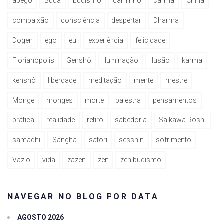
apego
Buda
budismo
caminho
carma
China
compaixão
consciência
despertar
Dharma
Dogen
ego
eu
experiência
felicidade
Florianópolis
Genshô
iluminação
ilusão
karma
kenshô
liberdade
meditação
mente
mestre
Monge
monges
morte
palestra
pensamentos
prática
realidade
retiro
sabedoria
Saikawa Roshi
samadhi
Sangha
satori
sesshin
sofrimento
Vazio
vida
zazen
zen
zen budismo
NAVEGAR NO BLOG POR DATA
AGOSTO 2026