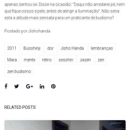
apenas sentou-se. Disse na ocasião: “Daqui não arredarei pé, nem
que fique ossos e pele, antes de atingir a Iluminação”. Não seria
esta a atitude mais sensata para um praticante de budismo?
Postado por Jishohanda
2011
Busshinji
dor
Jisho Handa
lembranças
Mara
mente
retiro
sesshin
zazen
zen
zen budismo
Facebook
Twitter
Google+
LinkedIn
Pinterest
RELATED POSTS