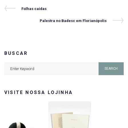
Navegação
Previous
Folhas caídas
Post
de
Next
Palestra no Badesc em Florianópolis
Post
Post
BUSCAR
Search
SEARCH
for:
VISITE NOSSA LOJINHA