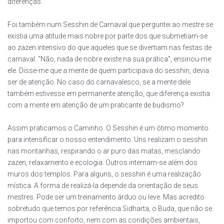
diferenças.
Foi também num Sesshin de Carnaval que perguntei ao mestre se
existia uma atitude mais nobre por parte dos que submetiam-se
ao zazen intensivo do que aqueles que se divertiam nas festas de
carnaval. “Não, nada de nobre existe na sua prática”, ensinou-me
ele. Disse-me que a mente de quem participava do sesshin, devia
ser de atenção. No caso do carnavalesco, se a mente dele
também estivesse em permanente atenção, que diferença existia
com a mente em atenção de um praticante de budismo?
Assim praticamos o Caminho. O Sesshin é um ótimo momento
para intensificar o nosso entendimento. Uns realizam o sesshin
nas montanhas, respirando o ar puro das matas, mesclando
zazen, relaxamento e ecologia. Outros internam-se além dos
muros dos templos. Para alguns, o sesshin é uma realização
mística. A forma de realizá-la depende da orientação de seus
mestres. Pode ser um treinamento árduo ou leve. Mas acredito
sobretudo que temos por referência Sidharta, o Buda, que não se
importou com conforto, nem com as condições ambientais,