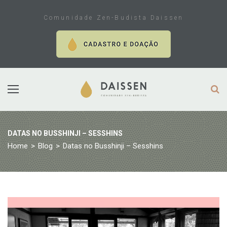
Skip
to
Comunidade Zen-Budista Daissen
content
DATAS NO BUSSHINJI – SESSHINS
Home
>
Blog
>
Datas no Busshinji – Sesshins