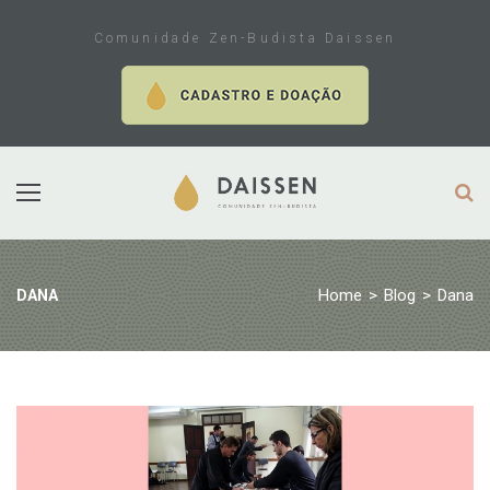
Skip
to
Comunidade Zen-Budista Daissen
content
Home
>
Blog
>
Dana
DANA