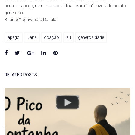
nenhum apego, nem mesmo a idéia de um “eu” envolvido no ato
generoso.
Bhante Yogavacara Rahula
apego
Dana
doação
eu
generosidade
Facebook
Twitter
Google+
LinkedIn
Pinterest
RELATED POSTS