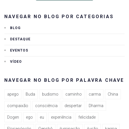
NAVEGAR NO BLOG POR CATEGORIAS
BLOG
DESTAQUE
EVENTOS
VÍDEO
NAVEGAR NO BLOG POR PALAVRA CHAVE
apego
Buda
budismo
caminho
carma
China
compaixão
consciência
despertar
Dharma
Dogen
ego
eu
experiência
felicidade
Florianópolis
Genshô
iluminação
ilusão
karma