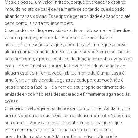
Mas ela possui um valor limitado, porque o verdadeiro espírito
imbuído no ato de dar é de realmente se soltar do que é doado,
abandonar as coisas. Esse tipo de generosidade é abandono até
certo ponto, e portanto, incompleto.
O segundo nível de generosidade é dar amistosamente. Quer dizer,
você dá porque gosta de dar. Você se sente bem. Não é
necessário pressão para que você o faça. Sempre que você vê
alguém numa situação de necessidade, se você tem o suficiente
para si mesmo, e possui o objeto da doação em dobro, você o dá
com um sentimento de amizade. Se você tem duas bananas e
alguém está com fome, você habitualmente dará uma. Essa é
uma forma mais elevada de generosidade porque você não é
pressionado a fazê-la – ela vem do seu próprio sentimento de
amizade e você não está desesperado e firmemente agarrado às
coisas.
O terceiro nível de generosidade é dar como um rei. Ao dar como
um rei, você dá qualquer coisa em qualquer momento. Você dá a
sua camisa. Você dá o seu último alimento para alguém que
esteja com mais fome. Como não existe o pensamento
precedendo a ação, você dá o melhor que tiver. Não existe