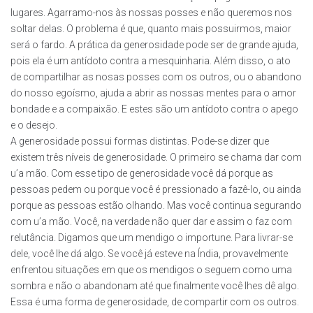
lugares. Agarramo-nos às nossas posses e não queremos nos
soltar delas. O problema é que, quanto mais possuirmos, maior
será o fardo. A prática da generosidade pode ser de grande ajuda,
pois ela é um antídoto contra a mesquinharia. Além disso, o ato
de compartilhar as nosas posses com os outros, ou o abandono
do nosso egoísmo, ajuda a abrir as nossas mentes para o amor
bondade e a compaixão. E estes são um antídoto contra o apego
e o desejo.
A generosidade possui formas distintas. Pode-se dizer que
existem três níveis de generosidade. O primeiro se chama dar com
u’a mão. Com esse tipo de generosidade você dá porque as
pessoas pedem ou porque você é pressionado a fazê-lo, ou ainda
porque as pessoas estão olhando. Mas você continua segurando
com u’a mão. Você, na verdade não quer dar e assim o faz com
relutância. Digamos que um mendigo o importune. Para livrar-se
dele, você lhe dá algo. Se você já esteve na Índia, provavelmente
enfrentou situações em que os mendigos o seguem como uma
sombra e não o abandonam até que finalmente você lhes dê algo.
Essa é uma forma de generosidade, de compartir com os outros.