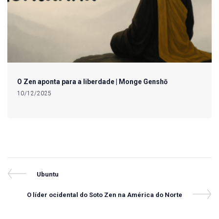
O Zen aponta para a liberdade | Monge Genshō
10/12/2025
Navegação
Previous
Ubuntu
Post
de
Next
O líder ocidental do Soto Zen na América do Norte
Post
Post