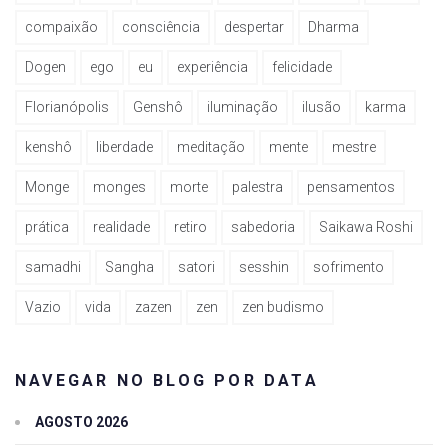
compaixão
consciência
despertar
Dharma
Dogen
ego
eu
experiência
felicidade
Florianópolis
Genshô
iluminação
ilusão
karma
kenshô
liberdade
meditação
mente
mestre
Monge
monges
morte
palestra
pensamentos
prática
realidade
retiro
sabedoria
Saikawa Roshi
samadhi
Sangha
satori
sesshin
sofrimento
Vazio
vida
zazen
zen
zen budismo
NAVEGAR NO BLOG POR DATA
AGOSTO 2026