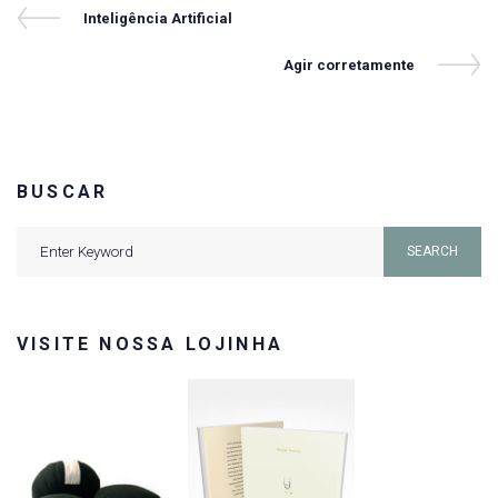
Navegação
Previous
Inteligência Artificial
Post
de
Next
Agir corretamente
Post
Post
BUSCAR
Search
SEARCH
for:
VISITE NOSSA LOJINHA