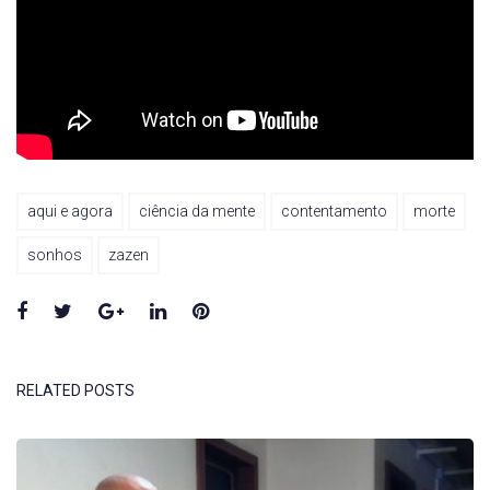
aqui e agora
ciência da mente
contentamento
morte
sonhos
zazen
Facebook
Twitter
Google+
LinkedIn
Pinterest
RELATED POSTS