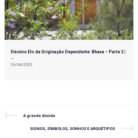
Décimo Elo da Originação Dependente: Bhava – Parte 2 |
…
26/06/2025
Navegação
Previous
A grande dúvida
Post
de
Next
SIGNOS, SÍMBOLOS, SONHOS E ARQUÉTIPOS
Post
Post