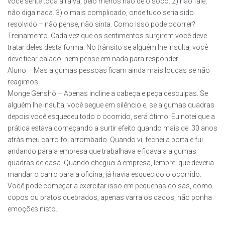
você sente toda a raiva, pelo menos não dê o soco. 2) não fale,
não diga nada. 3) o mais complicado, onde tudo seria sido
resolvido – não pense, não sinta. Como isso pode ocorrer?
Treinamento. Cada vez que os sentimentos surgirem você deve
tratar deles desta forma. No trânsito se alguém lhe insulta, você
deve ficar calado, nem pense em nada para responder.
Aluno – Mas algumas pessoas ficam ainda mais loucas se não
reagimos.
Monge Genshô – Apenas incline a cabeça e peça desculpas. Se
alguém lhe insulta, você segue em silêncio e, se algumas quadras
depois você esqueceu todo o ocorrido, será ótimo. Eu notei que a
prática estava começando a surtir efeito quando mais de 30 anos
atrás meu carro foi arrombado. Quando vi, fechei a porta e fui
andando para a empresa que trabalhava e ficava a algumas
quadras de casa. Quando cheguei à empresa, lembrei que deveria
mandar o carro para a oficina, já havia esquecido o ocorrido.
Você pode começar a exercitar isso em pequenas coisas, como
copos ou pratos quebrados, apenas varra os cacos, não ponha
emoções nisto.