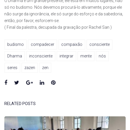
O Dharma é um grande presente, ele está em muitos lugares, não
só no budismo. Nós devemos procurá-lo ativamente, porque ele
não surge da ignorância, ele só surge do esforço e da sabedoria,
então, por favor, esforcem-se.
( Final da palestra, decupada da gravação por Rachel San )
budismo
compadecer
compaixão
consciente
Dharma
inconsciente
integrar
mente
nós
seres
zazen
zen
Facebook
Twitter
Google+
LinkedIn
Pinterest
RELATED POSTS