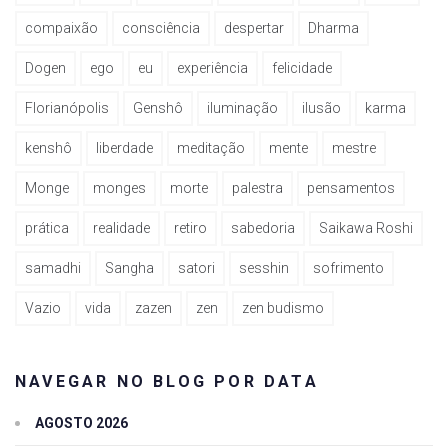
compaixão
consciência
despertar
Dharma
Dogen
ego
eu
experiência
felicidade
Florianópolis
Genshô
iluminação
ilusão
karma
kenshô
liberdade
meditação
mente
mestre
Monge
monges
morte
palestra
pensamentos
prática
realidade
retiro
sabedoria
Saikawa Roshi
samadhi
Sangha
satori
sesshin
sofrimento
Vazio
vida
zazen
zen
zen budismo
NAVEGAR NO BLOG POR DATA
AGOSTO 2026