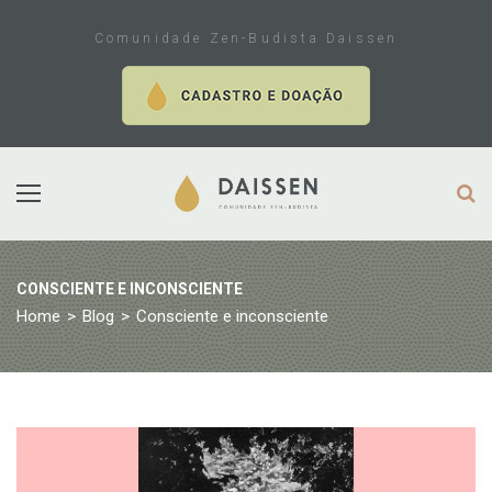
Skip
to
Comunidade Zen-Budista Daissen
content
CONSCIENTE E INCONSCIENTE
Home
>
Blog
>
Consciente e inconsciente