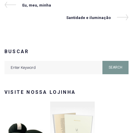
Navegação
Previous
Eu, meu, minha
Post
de
Next
Santidade e iluminação
Post
Post
BUSCAR
Search
SEARCH
for:
VISITE NOSSA LOJINHA