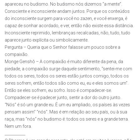
apareceu no budismo. No budismo nós dizemos “a mente”.
Consciente e inconsciente andam juntos. Porque os conteúdos
do inconsciente surgem para você no zazen, e você enxerga, é
capaz de sonhar acordado, e ver, então não existe essa distância.
Inconsciente reprimido, lembranças recalcadas, não, tudo, tudo
aparece junto explícita ou simbolicamente.
Pergunta – Queria que o Senhor falasse um pouco sobre a
compaixão.
Monge Genshô – A compaixão é muito diferente da pena, da
piedade, a compaixão surge daquele sentimento, “sentei-me com
todos os seres, todos os seres estão juntos comigo, todos os
seres sofrem, então todos são como eu, eu e eles somos um”.
Então se eles sofrem, eu sofro. Isso é compadecer-se.
Compadecer-se é padecer junto, sentir a dor do outro junto.
“Nós” é só um grande eu. É um eu ampliado, os países às vezes
pensam assim” “nós”. Mas é em relação ao seu país, ou à sua
raça, mas “nós” no budismo é: todos os seres e a grande terra.
Nem um fora.
___________