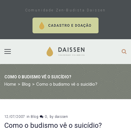
Skip
to
Comunidade Zen-Budista Daissen
content
COMO O BUDISMO VÊ O SUICÍDIO?
Home
>
Blog
>
Como o budismo vê o suicídio?
12/07/2007
in
Blog
0
by
daissen
Como o budismo vê o suicídio?