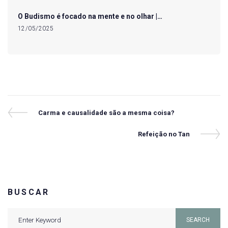
O Budismo é focado na mente e no olhar |…
12/05/2025
Navegação
Previous
Carma e causalidade são a mesma coisa?
Post
de
Next
Refeição no Tan
Post
Post
BUSCAR
Search
SEARCH
for: