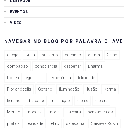
DESTAQUE
EVENTOS
VÍDEO
NAVEGAR NO BLOG POR PALAVRA CHAVE
apego
Buda
budismo
caminho
carma
China
compaixão
consciência
despertar
Dharma
Dogen
ego
eu
experiência
felicidade
Florianópolis
Genshô
iluminação
ilusão
karma
kenshô
liberdade
meditação
mente
mestre
Monge
monges
morte
palestra
pensamentos
prática
realidade
retiro
sabedoria
Saikawa Roshi