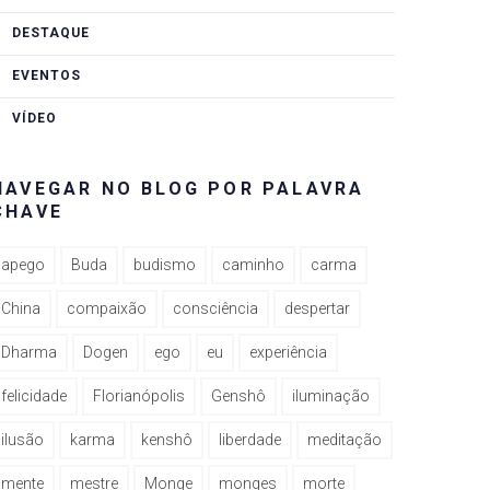
DESTAQUE
EVENTOS
VÍDEO
NAVEGAR NO BLOG POR PALAVRA
CHAVE
apego
Buda
budismo
caminho
carma
China
compaixão
consciência
despertar
Dharma
Dogen
ego
eu
experiência
felicidade
Florianópolis
Genshô
iluminação
ilusão
karma
kenshô
liberdade
meditação
mente
mestre
Monge
monges
morte