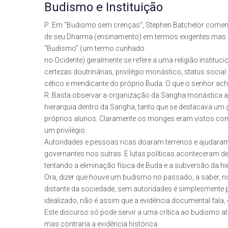
Budismo e Instituição
P: Em “Budismo sem crenças”, Stephen Batchelor comenta
de seu Dharma (ensinamento) em termos exigentes mas 
“Budismo” (um termo cunhado
no Ocidente) geralmente se refere a uma religião institucio
certezas doutrinárias, privilégio monástico, status social 
cético e mendicante do próprio Buda. O que o senhor ac
R: Basta observar a organização da Sangha monástica ao
hierarquia dentro da Sangha, tanto que se destacava u
próprios alunos. Claramente os monges eram vistos como
um privilégio.
Autoridades e pessoas ricas doaram terrenos e ajudara
governantes nos sutras. E lutas políticas aconteceram
tentando a eliminação física de Buda e a subversão da hi
Ora, dizer que houve um budismo no passado, a saber, no
distante da sociedade, sem autoridades é simplesmente p
idealizado, não é assim que a evidência documental fala, 
Este discurso só pode servir a uma crítica ao budism
mas contraria a evidência histórica.