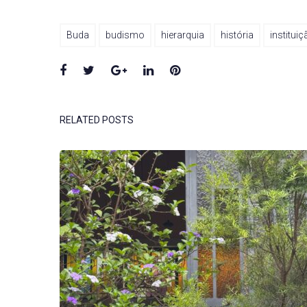
Buda
budismo
hierarquia
história
instituiç
Facebook
Twitter
Google+
LinkedIn
Pinterest
RELATED POSTS