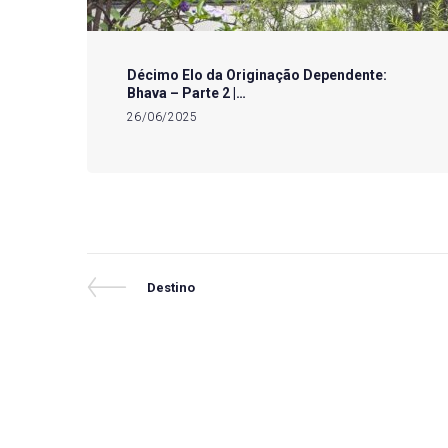
Décimo Elo da Originação Dependente:
Bhava – Parte 2 |…
26/06/2025
Navegação
Previous
Destino
Post
de
Post