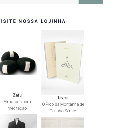
or:
VISITE NOSSA LOJINHA
Zafu
Livro
Almofada para
O Pico da Montanha de
meditação
Gensho Sensei