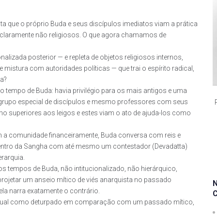
 que o próprio Buda e seus discípulos imediatos viam a prática
claramente não religiosos. O que agora chamamos de
nalizada posterior — e repleta de objetos religiosos internos,
e mistura com autoridades políticas — que trai o espírito radical,
ha?
 tempo de Buda: havia privilégio para os mais antigos e uma
m grupo especial de discípulos e mesmo professores com seus
 superiores aos leigos e estes viam o ato de ajuda-los como
m a comunidade financeiramente, Buda conversa com reis e
 dentro da Sangha com até mesmo um contestador (Devadatta)
erarquia.
s tempos de Buda, não intitucionalizado, não hierárquico,
rojetar um anseio mítico de viés anarquista no passado
ela narra exatamente o contrário.
o atual como deturpado em comparação com um passado mítico,