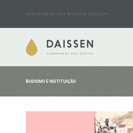
Skip
to
Comunidade Zen-Budista Daissen
content
BUDISMO E INSTITUIÇÃO