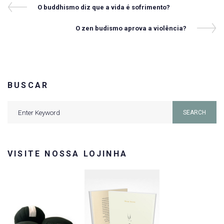
Navegação
Previous
O buddhismo diz que a vida é sofrimento?
Post
de
Next
O zen budismo aprova a violência?
Post
Post
BUSCAR
Search
SEARCH
for:
VISITE NOSSA LOJINHA