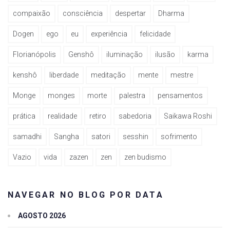
compaixão
consciência
despertar
Dharma
Dogen
ego
eu
experiência
felicidade
Florianópolis
Genshô
iluminação
ilusão
karma
kenshô
liberdade
meditação
mente
mestre
Monge
monges
morte
palestra
pensamentos
prática
realidade
retiro
sabedoria
Saikawa Roshi
samadhi
Sangha
satori
sesshin
sofrimento
Vazio
vida
zazen
zen
zen budismo
NAVEGAR NO BLOG POR DATA
AGOSTO 2026