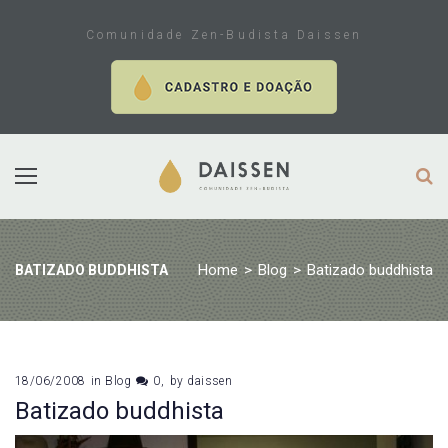
Skip
to
Comunidade Zen-Budista Daissen
content
Home
>
Blog
>
Batizado buddhista
BATIZADO BUDDHISTA
18/06/2008
in
Blog
0
by
daissen
Batizado buddhista