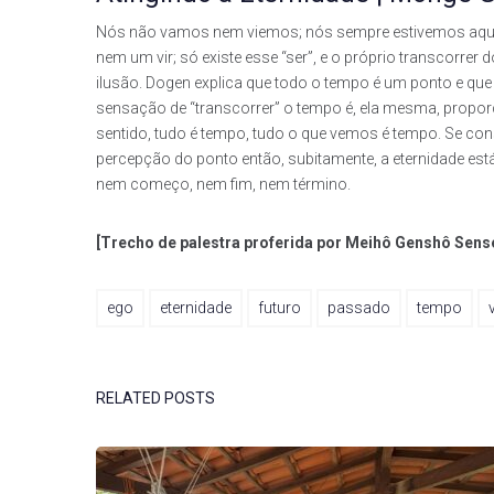
Nós não vamos nem viemos; nós sempre estivemos aqui
nem um vir; só existe esse “ser”, e o próprio transcorrer
ilusão. Dogen explica que todo o tempo é um ponto e que
sensação de “transcorrer” o tempo é, ela mesma, propor
sentido, tudo é tempo, tudo o que vemos é tempo. Se co
percepção do ponto então, subitamente, a eternidade está d
nem começo, nem fim, nem término.
[Trecho de palestra proferida por Meihô Genshô Sensei
ego
eternidade
futuro
passado
tempo
RELATED POSTS