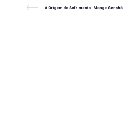
Navegação
Previous
A Origem do Sofrimento | Monge Genshô
Post
de
Post