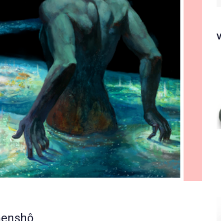
f
Genshô