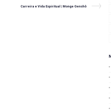
Next
Carreira e Vida Espiritual | Monge Genshô
Post