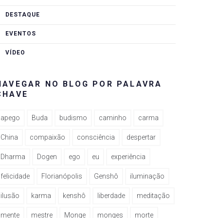
DESTAQUE
EVENTOS
VÍDEO
NAVEGAR NO BLOG POR PALAVRA
CHAVE
apego
Buda
budismo
caminho
carma
China
compaixão
consciência
despertar
Dharma
Dogen
ego
eu
experiência
felicidade
Florianópolis
Genshô
iluminação
ilusão
karma
kenshô
liberdade
meditação
mente
mestre
Monge
monges
morte