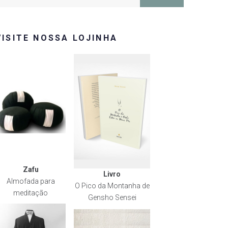
or:
VISITE NOSSA LOJINHA
Zafu
Livro
Almofada para
O Pico da Montanha de
meditação
Gensho Sensei