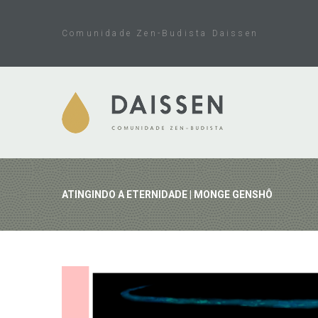
Skip
to
Comunidade Zen-Budista Daissen
content
ATINGINDO A ETERNIDADE | MONGE GENSHÔ