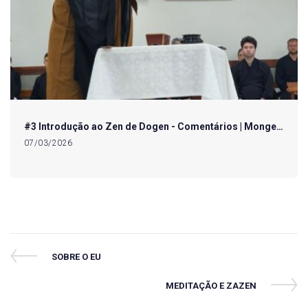
#3 Introdução ao Zen de Dogen - Comentários | Monge…
07/03/2026
Navegação
Previous
SOBRE O EU
Post
de
Next
MEDITAÇÃO E ZAZEN
Post
Post