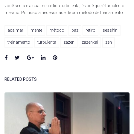
você senta e a sua mente fica turbulenta, é você que é turbulento
mesmo. Por isso a necessidade de um método de treinamento.
acalmar
mente
método
paz
retiro
sesshin
treinamento
turbulenta
zazen
zazenkai
zen
Facebook
Twitter
Google+
LinkedIn
Pinterest
RELATED POSTS