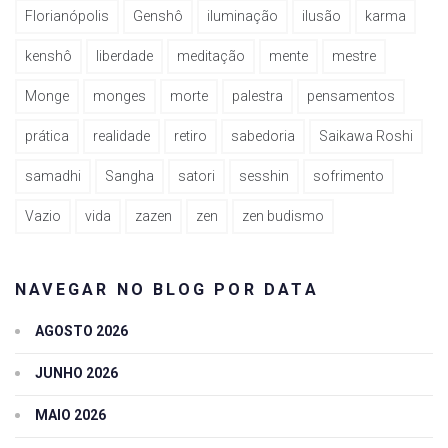
Florianópolis
Genshô
iluminação
ilusão
karma
kenshô
liberdade
meditação
mente
mestre
Monge
monges
morte
palestra
pensamentos
prática
realidade
retiro
sabedoria
Saikawa Roshi
samadhi
Sangha
satori
sesshin
sofrimento
Vazio
vida
zazen
zen
zen budismo
NAVEGAR NO BLOG POR DATA
AGOSTO 2026
JUNHO 2026
MAIO 2026