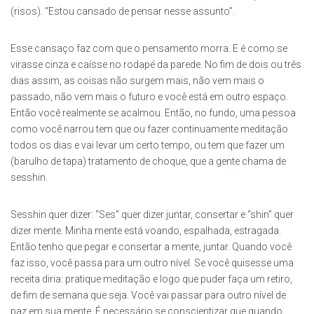
(risos). “Estou cansado de pensar nesse assunto”.
Esse cansaço faz com que o pensamento morra. E é como se
virasse cinza e caísse no rodapé da parede. No fim de dois ou três
dias assim, as coisas não surgem mais, não vem mais o
passado, não vem mais o futuro e você está em outro espaço.
Então você realmente se acalmou. Então, no fundo, uma pessoa
como você narrou tem que ou fazer continuamente meditação
todos os dias e vai levar um certo tempo, ou tem que fazer um
(barulho de tapa) tratamento de choque, que a gente chama de
sesshin.
Sesshin quer dizer: “Ses” quer dizer juntar, consertar e “shin” quer
dizer mente. Minha mente está voando, espalhada, estragada.
Então tenho que pegar e consertar a mente, juntar. Quando você
faz isso, você passa para um outro nível. Se você quisesse uma
receita diria: pratique meditação e logo que puder faça um retiro,
de fim de semana que seja. Você vai passar para outro nível de
paz em sua mente. É necessário se conscientizar que quando