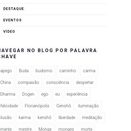
DESTAQUE
EVENTOS
VÍDEO
NAVEGAR NO BLOG POR PALAVRA
CHAVE
apego
Buda
budismo
caminho
carma
China
compaixão
consciência
despertar
Dharma
Dogen
ego
eu
experiência
felicidade
Florianópolis
Genshô
iluminação
ilusão
karma
kenshô
liberdade
meditação
mente
mestre
Monge
monges
morte