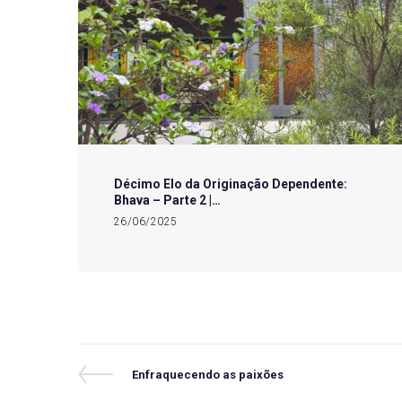
Décimo Elo da Originação Dependente:
Bhava – Parte 2 |…
26/06/2025
Navegação
Previous
Enfraquecendo as paixões
Post