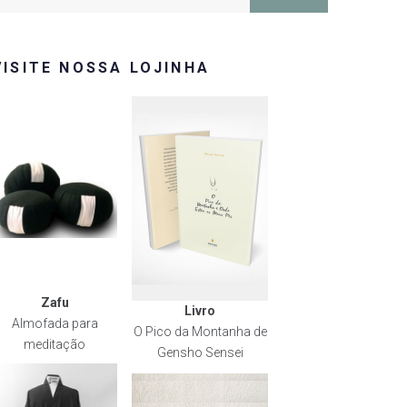
or:
VISITE NOSSA LOJINHA
Zafu
Livro
Almofada para
O Pico da Montanha de
meditação
Gensho Sensei