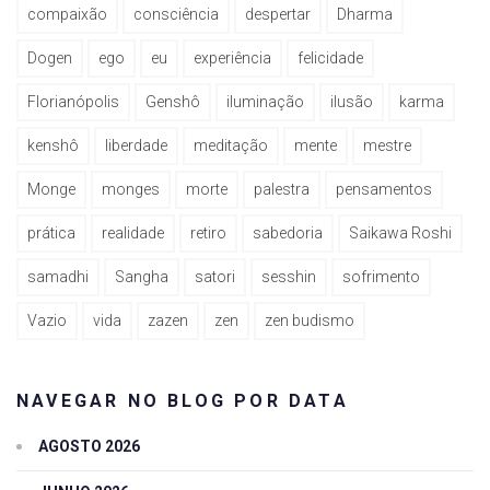
compaixão
consciência
despertar
Dharma
Dogen
ego
eu
experiência
felicidade
Florianópolis
Genshô
iluminação
ilusão
karma
kenshô
liberdade
meditação
mente
mestre
Monge
monges
morte
palestra
pensamentos
prática
realidade
retiro
sabedoria
Saikawa Roshi
samadhi
Sangha
satori
sesshin
sofrimento
Vazio
vida
zazen
zen
zen budismo
NAVEGAR NO BLOG POR DATA
AGOSTO 2026