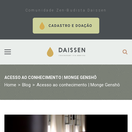
Skip
to
Comunidade Zen-Budista Daissen
content
ACESSO AO CONHECIMENTO | MONGE GENSHÔ
Home
>
Blog
>
Acesso ao conhecimento | Monge Genshô