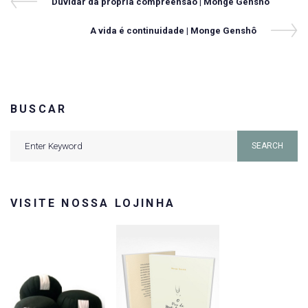
Navegação
Previous
Duvidar da própria compreensão | Monge Genshô
Post
de
Next
A vida é continuidade | Monge Genshô
Post
Post
BUSCAR
Search
SEARCH
for:
VISITE NOSSA LOJINHA