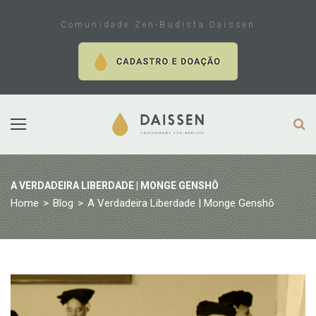
Skip
to
Comunidade Zen-Budista Daissen
content
A VERDADEIRA LIBERDADE | MONGE GENSHÔ
Home
>
Blog
>
A Verdadeira Liberdade | Monge Genshô