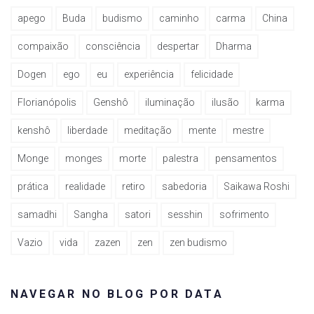
apego
Buda
budismo
caminho
carma
China
compaixão
consciência
despertar
Dharma
Dogen
ego
eu
experiência
felicidade
Florianópolis
Genshô
iluminação
ilusão
karma
kenshô
liberdade
meditação
mente
mestre
Monge
monges
morte
palestra
pensamentos
prática
realidade
retiro
sabedoria
Saikawa Roshi
samadhi
Sangha
satori
sesshin
sofrimento
Vazio
vida
zazen
zen
zen budismo
NAVEGAR NO BLOG POR DATA