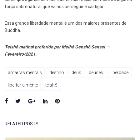
força sobrenatural que vá nos perseguir e castigar.
Essa grande liberdade mental é um dos maiores presentes de
Buddha.
Teishô matinal proferido por Meihô Genshô Sensei –
Fevereiro/2021.
amarras mentais
destino
deus
deuses
liberdade
libertar a mente
teishô
Facebook
Twitter
Google+
LinkedIn
Pinterest
RELATED POSTS