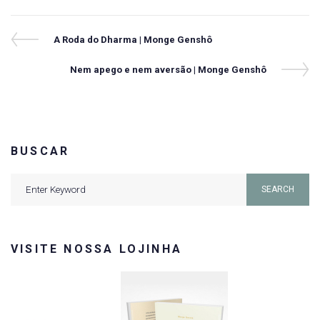
Navegação
Previous
A Roda do Dharma | Monge Genshô
Post
de
Next
Nem apego e nem aversão | Monge Genshô
Post
Post
BUSCAR
Search
SEARCH
for:
VISITE NOSSA LOJINHA