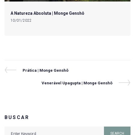
A Natureza Absoluta | Monge Genshô
10/01/2022
Navegação
Previous
Prática | Monge Genshô
Post
de
Next
Venerável Upagupta | Monge Genshô
Post
Post
BUSCAR
Search
SEARCH