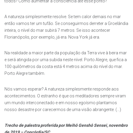
todos? Como aumentar a consciência até esse ponto?
A natureza simplesmente resolve. Se tem calor demais no mar
então vamos ter um tufão. Se conseguirmos derreter a Groelândia
inteira, o nível do mar subirá 7 metros. Se isso acontecer
Florianópolis, por exemplo, já era. Nova York já era.
Na realidade a maior parte da população da Terra vive à beira mar
e será atingida por uma subida neste nível. Porto Alegre, que fica a
100 quilômetros da costa está 4 metros acima do nível do mar.
Porto Alegre também.
Nós vamos esperar? A natureza simplesmente responde aos
acontecimentos. O estranho é que os meditadores sempre viram
um mundo interconectado e em nosso egoísmo plantamos
nosso desastre por carecermos de uma visão abrangente. (…)
Trecho de palestra proferida por Meihô Genshô Sensei, novembro
de 2019 – Concórdia/SC.