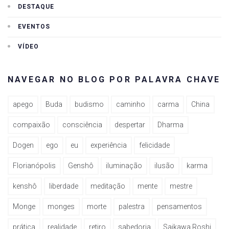
DESTAQUE
EVENTOS
VÍDEO
NAVEGAR NO BLOG POR PALAVRA CHAVE
apego
Buda
budismo
caminho
carma
China
compaixão
consciência
despertar
Dharma
Dogen
ego
eu
experiência
felicidade
Florianópolis
Genshô
iluminação
ilusão
karma
kenshô
liberdade
meditação
mente
mestre
Monge
monges
morte
palestra
pensamentos
prática
realidade
retiro
sabedoria
Saikawa Roshi