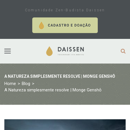
Skip
to
Comunidade Zen-Budista Daissen
content
A NATUREZA SIMPLESMENTE RESOLVE | MONGE GENSHÔ
Home
>
Blog
>
A Natureza simplesmente resolve | Monge Genshô