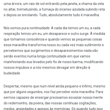
uma árvore, um raio de sol entrando pela janela, a chama da vela
no altar, tremeluzindo, a fumaça do incenso azulada subindo reta
e depois se enrolando. Tudo, absolutamente tudo é maravilha.
Nós somos pura continuidade. A cada dia temos um eu, a cada
respiração temos um eu, um desaparece e outro surge. À medida
que tomamos consciência e quando vemos as pequenas coisas
essa maravilha transforma nosso eu cada vez mais sutilmente e
percebemos que surgimentos e desaparecimentos nada são
senão eventos numa longa continuidade em que vamos
manifestando eus levados pelo fio de nosso karma, modificando
nossos impulsos e a nós mesmos devagar em direção à
budeidade.
Despertar, mesmo que num nível ainda pequeno e ínfimo, mesmo
que por alguns segundos, nos faz perceber esta maravilha. Para
sermos capazes de enxergar precisamos esvaziar nossa mente
do redemoinho, da poeira, das nossas contínuas cogitações,
medos, ansiedades e apegos às memórias. Só quando tudo isso