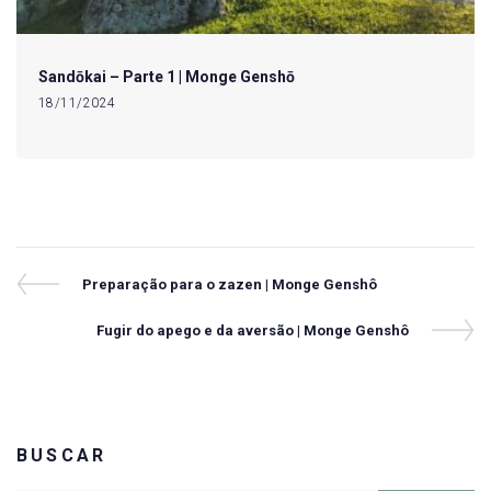
Sandōkai – Parte 1 | Monge Genshō
18/11/2024
Navegação
Previous
Preparação para o zazen | Monge Genshô
Post
de
Next
Fugir do apego e da aversão | Monge Genshô
Post
Post
BUSCAR