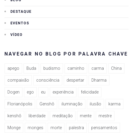
BLOG
DESTAQUE
EVENTOS
VÍDEO
NAVEGAR NO BLOG POR PALAVRA CHAVE
apego
Buda
budismo
caminho
carma
China
compaixão
consciência
despertar
Dharma
Dogen
ego
eu
experiência
felicidade
Florianópolis
Genshô
iluminação
ilusão
karma
kenshô
liberdade
meditação
mente
mestre
Monge
monges
morte
palestra
pensamentos