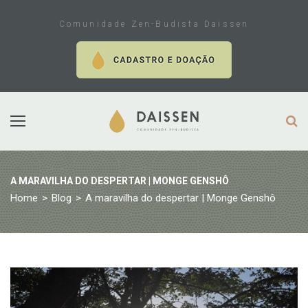
Skip
to
Comunidade Zen-Budista Daissen
content
A MARAVILHA DO DESPERTAR | MONGE GENSHÔ
Home
>
Blog
>
A maravilha do despertar | Monge Genshô