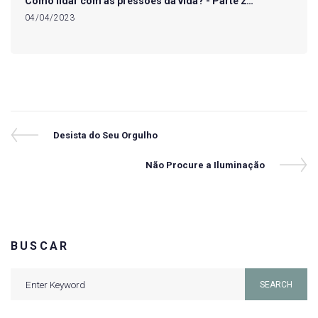
Como lidar com as pressões da vida? - Parte 2…
04/04/2023
Navegação
Previous
Desista do Seu Orgulho
Post
de
Next
Não Procure a Iluminação
Post
Post
BUSCAR
Search
SEARCH
for: