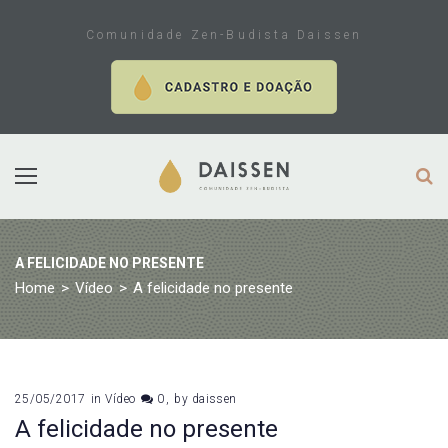
Skip
to
Comunidade Zen-Budista Daissen
content
A FELICIDADE NO PRESENTE
Home
>
Vídeo
>
A felicidade no presente
25/05/2017
in
Vídeo
0
by
daissen
A felicidade no presente