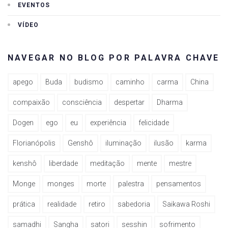
EVENTOS
VÍDEO
NAVEGAR NO BLOG POR PALAVRA CHAVE
apego
Buda
budismo
caminho
carma
China
compaixão
consciência
despertar
Dharma
Dogen
ego
eu
experiência
felicidade
Florianópolis
Genshô
iluminação
ilusão
karma
kenshô
liberdade
meditação
mente
mestre
Monge
monges
morte
palestra
pensamentos
prática
realidade
retiro
sabedoria
Saikawa Roshi
samadhi
Sangha
satori
sesshin
sofrimento