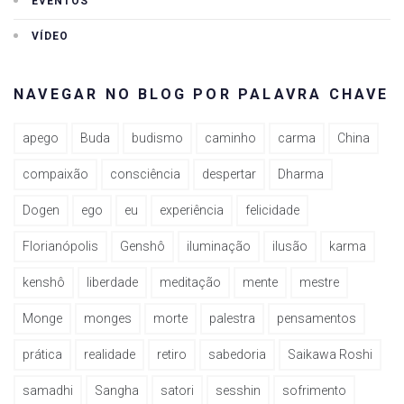
EVENTOS
VÍDEO
NAVEGAR NO BLOG POR PALAVRA CHAVE
apego
Buda
budismo
caminho
carma
China
compaixão
consciência
despertar
Dharma
Dogen
ego
eu
experiência
felicidade
Florianópolis
Genshô
iluminação
ilusão
karma
kenshô
liberdade
meditação
mente
mestre
Monge
monges
morte
palestra
pensamentos
prática
realidade
retiro
sabedoria
Saikawa Roshi
samadhi
Sangha
satori
sesshin
sofrimento