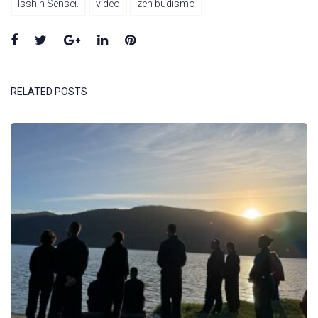
Isshin Sensei.
vídeo
zen budismo
Facebook
Twitter
Google+
LinkedIn
Pinterest
RELATED POSTS