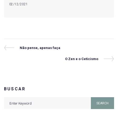
02/12/2021
Navegação
Previous
Não pense, apenas faça
Post
de
Next
O Zen e o Ceticismo
Post
Post
BUSCAR
Search
SEARCH
for: