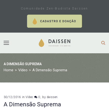
Skip
to
Comunidade Zen-Budista Daissen
content
A DIMENSÃO SUPREMA
Home
>
Vídeo
>
A Dimensão Suprema
30/12/2016
in
Vídeo
0
by
daissen
A Dimensão Suprema