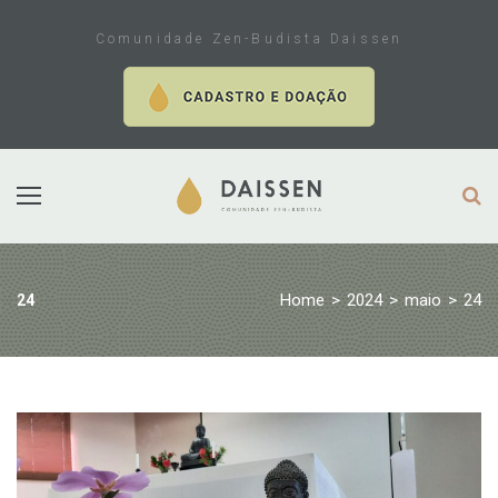
Skip
to
Comunidade Zen-Budista Daissen
content
Home
>
2024
>
maio
>
24
24
Dia:
24