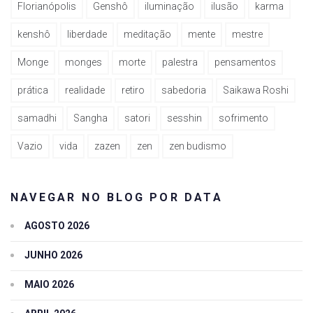
Florianópolis
Genshô
iluminação
ilusão
karma
kenshô
liberdade
meditação
mente
mestre
Monge
monges
morte
palestra
pensamentos
prática
realidade
retiro
sabedoria
Saikawa Roshi
samadhi
Sangha
satori
sesshin
sofrimento
Vazio
vida
zazen
zen
zen budismo
NAVEGAR NO BLOG POR DATA
AGOSTO 2026
JUNHO 2026
MAIO 2026