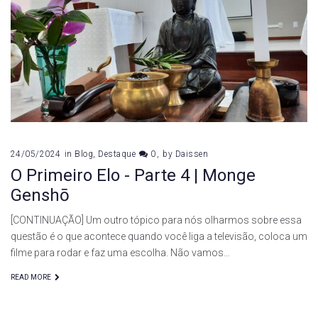
de
maio
de
2024
24/05/2024
in
Blog
,
Destaque
0
by
Daissen
O Primeiro Elo - Parte 4 | Monge
Genshō
[CONTINUAÇÃO] Um outro tópico para nós olharmos sobre essa
questão é o que acontece quando você liga a televisão, coloca um
filme para rodar e faz uma escolha. Não vamos…
READ MORE