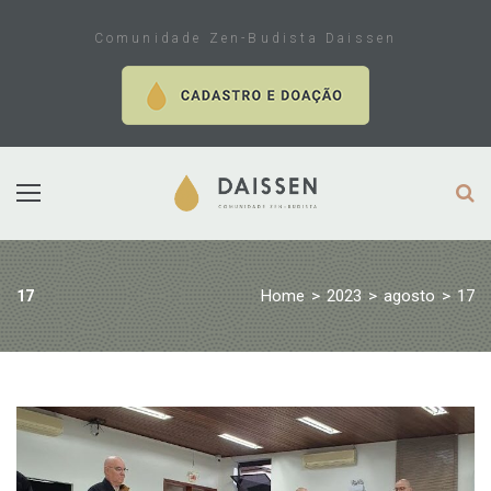
Skip
to
Comunidade Zen-Budista Daissen
content
Home
>
2023
>
agosto
>
17
17
Dia:
17