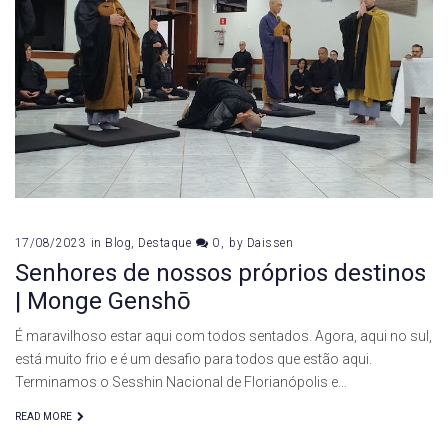
de
agosto
de
2023
17/08/2023
in
Blog
,
Destaque
0
by
Daissen
Senhores de nossos próprios destinos
| Monge Genshō
É maravilhoso estar aqui com todos sentados. Agora, aqui no sul,
está muito frio e é um desafio para todos que estão aqui.
Terminamos o Sesshin Nacional de Florianópolis e…
READ MORE