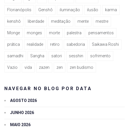
Florianópolis
Genshô
iluminação
ilusão
karma
kenshô
liberdade
meditação
mente
mestre
Monge
monges
morte
palestra
pensamentos
prática
realidade
retiro
sabedoria
Saikawa Roshi
samadhi
Sangha
satori
sesshin
sofrimento
Vazio
vida
zazen
zen
zen budismo
NAVEGAR NO BLOG POR DATA
AGOSTO 2026
JUNHO 2026
MAIO 2026