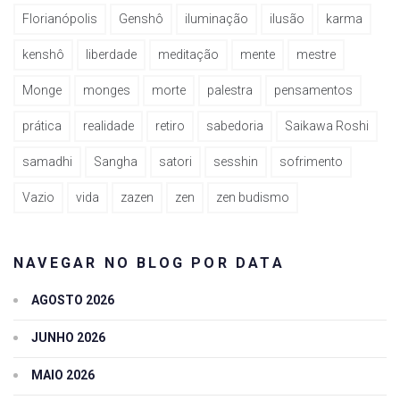
Florianópolis
Genshô
iluminação
ilusão
karma
kenshô
liberdade
meditação
mente
mestre
Monge
monges
morte
palestra
pensamentos
prática
realidade
retiro
sabedoria
Saikawa Roshi
samadhi
Sangha
satori
sesshin
sofrimento
Vazio
vida
zazen
zen
zen budismo
NAVEGAR NO BLOG POR DATA
AGOSTO 2026
JUNHO 2026
MAIO 2026