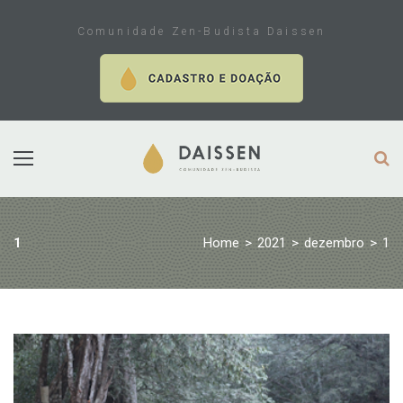
Skip
to
Comunidade Zen-Budista Daissen
content
Home
>
2021
>
dezembro
>
1
1
Dia:
1