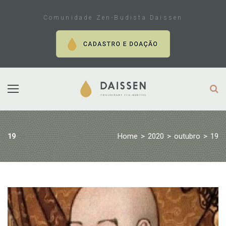
Skip
to
Comunidade Zen-Budista Daissen
content
Home
>
2020
>
outubro
>
19
19
Dia:
19