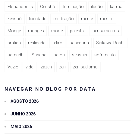
Florianópolis
Genshô
iluminação
ilusão
karma
kenshô
liberdade
meditação
mente
mestre
Monge
monges
morte
palestra
pensamentos
prática
realidade
retiro
sabedoria
Saikawa Roshi
samadhi
Sangha
satori
sesshin
sofrimento
Vazio
vida
zazen
zen
zen budismo
NAVEGAR NO BLOG POR DATA
AGOSTO 2026
JUNHO 2026
MAIO 2026