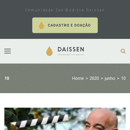
Skip
to
Comunidade Zen-Budista Daissen
content
Home
>
2020
>
junho
>
10
10
Dia:
10