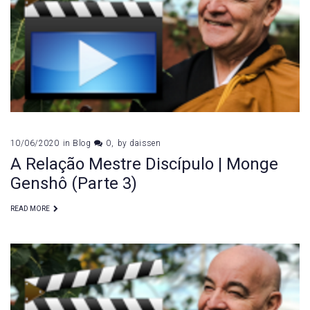
de
junho
de
2020
10/06/2020
in
Blog
0
by
daissen
A Relação Mestre Discípulo | Monge
Genshô (Parte 3)
READ MORE