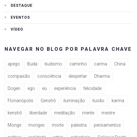
DESTAQUE
EVENTOS
VÍDEO
NAVEGAR NO BLOG POR PALAVRA CHAVE
apego
Buda
budismo
caminho
carma
China
compaixão
consciência
despertar
Dharma
Dogen
ego
eu
experiência
felicidade
Florianópolis
Genshô
iluminação
ilusão
karma
kenshô
liberdade
meditação
mente
mestre
Monge
monges
morte
palestra
pensamentos