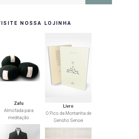
or:
VISITE NOSSA LOJINHA
Zafu
Livro
Almofada para
O Pico da Montanha de
meditação
Gensho Sensei