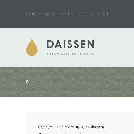
Skip
to
Comunidade Zen-Budista Daissen
content
8
Dia:
08/12/2016
in
Vídeo
0
by
daissen
8