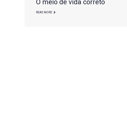
O meio de vida correto
de
READ MORE
dezembro
de
2016