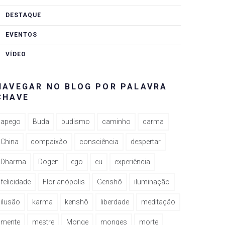
DESTAQUE
EVENTOS
VÍDEO
NAVEGAR NO BLOG POR PALAVRA
CHAVE
apego
Buda
budismo
caminho
carma
China
compaixão
consciência
despertar
Dharma
Dogen
ego
eu
experiência
felicidade
Florianópolis
Genshô
iluminação
ilusão
karma
kenshô
liberdade
meditação
mente
mestre
Monge
monges
morte