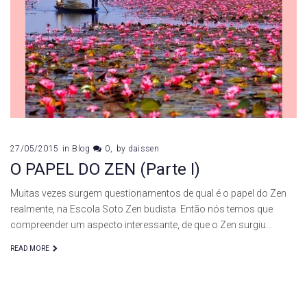
de
maio
de
2015
27/05/2015
in
Blog
0
by
daissen
O PAPEL DO ZEN (Parte I)
Muitas vezes surgem questionamentos de qual é o papel do Zen
realmente, na Escola Soto Zen budista. Então nós temos que
compreender um aspecto interessante, de que o Zen surgiu…
READ MORE