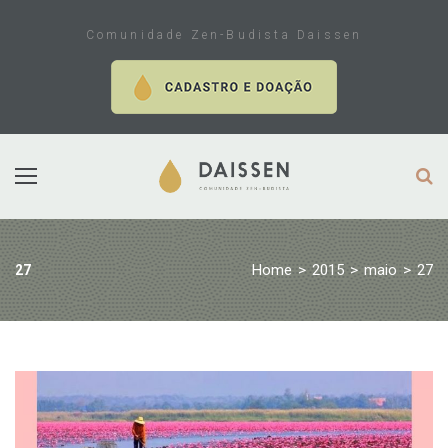
Skip
to
Comunidade Zen-Budista Daissen
content
Home
>
2015
>
maio
>
27
27
Dia:
27