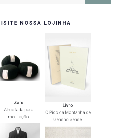
or:
VISITE NOSSA LOJINHA
Zafu
Livro
Almofada para
O Pico da Montanha de
meditação
Gensho Sensei