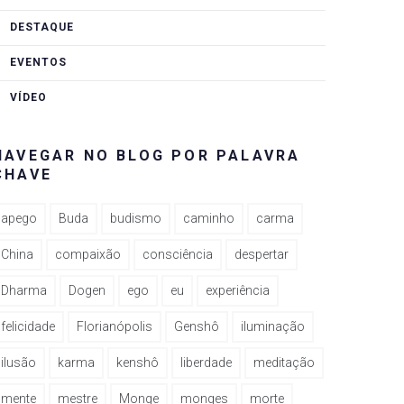
DESTAQUE
EVENTOS
VÍDEO
NAVEGAR NO BLOG POR PALAVRA
CHAVE
apego
Buda
budismo
caminho
carma
China
compaixão
consciência
despertar
Dharma
Dogen
ego
eu
experiência
felicidade
Florianópolis
Genshô
iluminação
ilusão
karma
kenshô
liberdade
meditação
mente
mestre
Monge
monges
morte