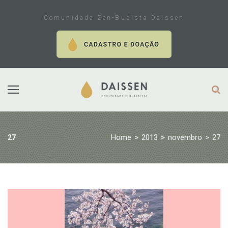
Skip
to
Comunidade Zen-Budista Daissen
content
Home
>
2013
>
novembro
>
27
27
Dia:
27