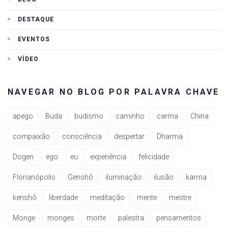
DESTAQUE
EVENTOS
VÍDEO
NAVEGAR NO BLOG POR PALAVRA CHAVE
apego
Buda
budismo
caminho
carma
China
compaixão
consciência
despertar
Dharma
Dogen
ego
eu
experiência
felicidade
Florianópolis
Genshô
iluminação
ilusão
karma
kenshô
liberdade
meditação
mente
mestre
Monge
monges
morte
palestra
pensamentos