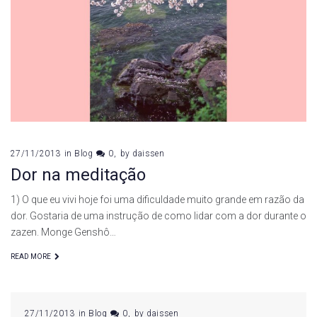
de
novembro
de
2013
27/11/2013
in
Blog
0
by
daissen
Dor na meditação
1) O que eu vivi hoje foi uma dificuldade muito grande em razão da
dor. Gostaria de uma instrução de como lidar com a dor durante o
zazen. Monge Genshô…
READ MORE
27/11/2013
in
Blog
0
by
daissen