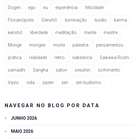
Dogen
ego
eu
experiência
felicidade
Florianópolis
Genshô
iluminação
ilusão
karma
kenshô
liberdade
meditação
mente
mestre
Monge
monges
morte
palestra
pensamentos
prática
realidade
retiro
sabedoria
Saikawa Roshi
samadhi
Sangha
satori
sesshin
sofrimento
Vazio
vida
zazen
zen
zen budismo
NAVEGAR NO BLOG POR DATA
JUNHO 2026
MAIO 2026