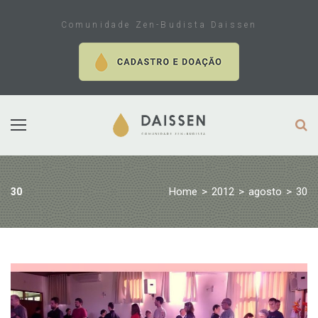
Skip
to
Comunidade Zen-Budista Daissen
content
Home
>
2012
>
agosto
>
30
30
Dia:
30