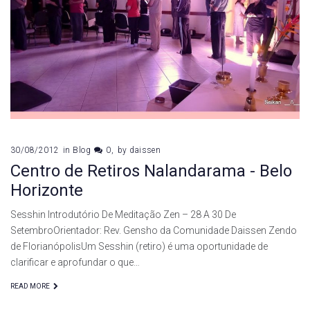
de
agosto
de
2012
30/08/2012
in
Blog
0
by
daissen
Centro de Retiros Nalandarama - Belo
Horizonte
Sesshin Introdutório De Meditação Zen – 28 A 30 De
SetembroOrientador: Rev. Gensho da Comunidade Daissen Zendo
de FlorianópolisUm Sesshin (retiro) é uma oportunidade de
clarificar e aprofundar o que…
READ MORE