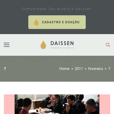
Skip
to
Comunidade Zen-Budista Daissen
content
Home
>
2011
>
fevereiro
>
7
7
Dia:
7