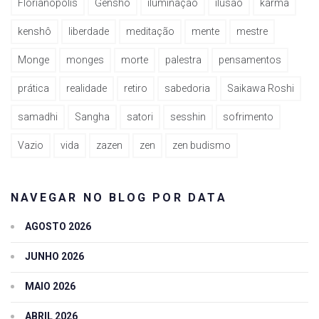
Florianópolis
Genshô
iluminação
ilusão
karma
kenshô
liberdade
meditação
mente
mestre
Monge
monges
morte
palestra
pensamentos
prática
realidade
retiro
sabedoria
Saikawa Roshi
samadhi
Sangha
satori
sesshin
sofrimento
Vazio
vida
zazen
zen
zen budismo
NAVEGAR NO BLOG POR DATA
AGOSTO 2026
JUNHO 2026
MAIO 2026
ABRIL 2026