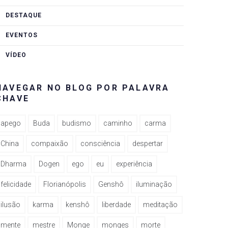
DESTAQUE
EVENTOS
VÍDEO
NAVEGAR NO BLOG POR PALAVRA
CHAVE
apego
Buda
budismo
caminho
carma
China
compaixão
consciência
despertar
Dharma
Dogen
ego
eu
experiência
felicidade
Florianópolis
Genshô
iluminação
ilusão
karma
kenshô
liberdade
meditação
mente
mestre
Monge
monges
morte