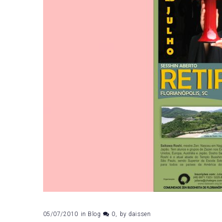
de
julho
de
2010
05/07/2010
in
Blog
0
by
daissen