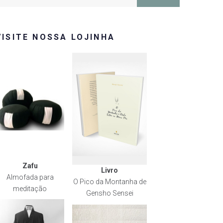
or:
VISITE NOSSA LOJINHA
Zafu
Livro
Almofada para
O Pico da Montanha de
meditação
Gensho Sensei