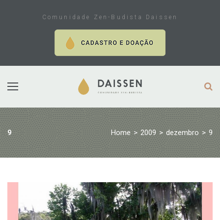
Skip
to
Comunidade Zen-Budista Daissen
content
Home
>
2009
>
dezembro
>
9
9
Dia:
9