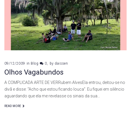
de
dezembro
de
2009
09/12/2009
in
Blog
0
by
daissen
Olhos Vagabundos
A COMPLICADA ARTE DE VERRubem AlvesEla entrou, deitou-se no
divã e disse: “Acho que estou ficando louca”. Eu fiquei em silêncio
aguardando que ela me revelasse os sinais da sua…
READ MORE