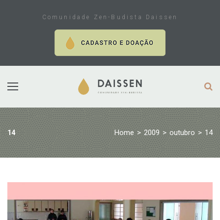
Skip
to
Comunidade Zen-Budista Daissen
content
Home
>
2009
>
outubro
>
14
14
Dia:
14