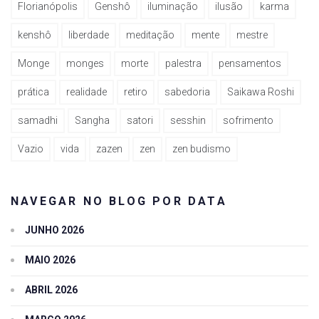
Florianópolis
Genshô
iluminação
ilusão
karma
kenshô
liberdade
meditação
mente
mestre
Monge
monges
morte
palestra
pensamentos
prática
realidade
retiro
sabedoria
Saikawa Roshi
samadhi
Sangha
satori
sesshin
sofrimento
Vazio
vida
zazen
zen
zen budismo
NAVEGAR NO BLOG POR DATA
JUNHO 2026
MAIO 2026
ABRIL 2026