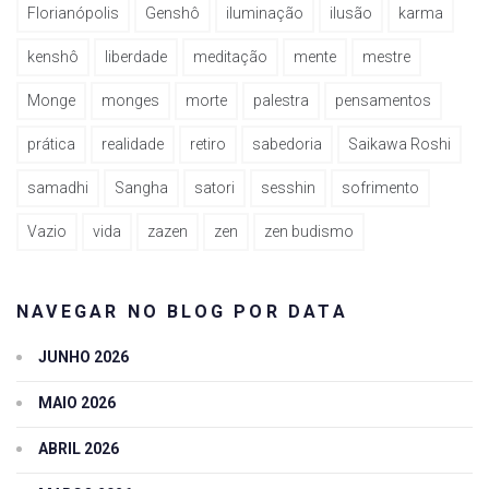
Florianópolis
Genshô
iluminação
ilusão
karma
kenshô
liberdade
meditação
mente
mestre
Monge
monges
morte
palestra
pensamentos
prática
realidade
retiro
sabedoria
Saikawa Roshi
samadhi
Sangha
satori
sesshin
sofrimento
Vazio
vida
zazen
zen
zen budismo
NAVEGAR NO BLOG POR DATA
JUNHO 2026
MAIO 2026
ABRIL 2026