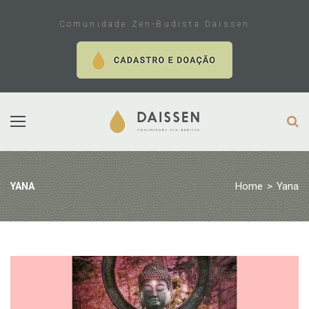
Skip
to
Comunidade Zen-Budista Daissen
content
Home
>
Yana
YANA
Tag:
Yana