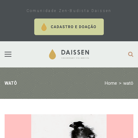
Skip
to
Comunidade Zen-Budista Daissen
content
Home
>
watô
WATÔ
Tag:
watô