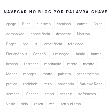
NAVEGAR NO BLOG POR PALAVRA CHAVE
apego
Buda
budismo
caminho
carma
China
compaixão
consciência
despertar
Dharma
Dogen
ego
eu
experiência
felicidade
Florianópolis
Genshô
iluminação
ilusão
karma
kenshô
liberdade
meditação
mente
mestre
Monge
monges
morte
palestra
pensamentos
prática
realidade
retiro
sabedoria
Saikawa Roshi
samadhi
Sangha
satori
sesshin
sofrimento
Vazio
vida
zazen
zen
zen budismo