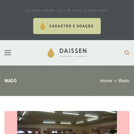
Skip
to
Comunidade Zen-Budista Daissen
content
Home
>
Wado
WADO
Tag:
Wado