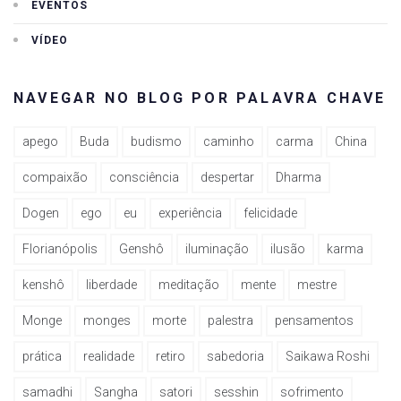
EVENTOS
VÍDEO
NAVEGAR NO BLOG POR PALAVRA CHAVE
apego
Buda
budismo
caminho
carma
China
compaixão
consciência
despertar
Dharma
Dogen
ego
eu
experiência
felicidade
Florianópolis
Genshô
iluminação
ilusão
karma
kenshô
liberdade
meditação
mente
mestre
Monge
monges
morte
palestra
pensamentos
prática
realidade
retiro
sabedoria
Saikawa Roshi
samadhi
Sangha
satori
sesshin
sofrimento