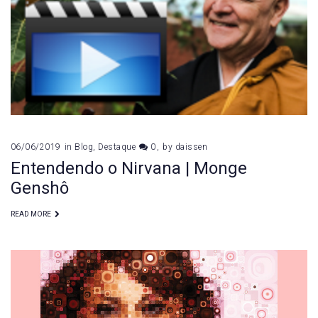
das
paixões
06/06/2019
in
Blog
,
Destaque
0
by
daissen
Entendendo o Nirvana | Monge
Genshô
READ MORE