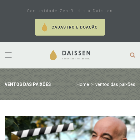
Skip
to
Comunidade Zen-Budista Daissen
content
Home
>
ventos das paixões
VENTOS DAS PAIXÕES
Tag:
ventos