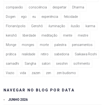
compaixão
consciência
despertar
Dharma
Dogen
ego
eu
experiência
felicidade
Florianópolis
Genshô
iluminação
ilusão
karma
kenshô
liberdade
meditação
mente
mestre
Monge
monges
morte
palestra
pensamentos
prática
realidade
retiro
sabedoria
Saikawa Roshi
samadhi
Sangha
satori
sesshin
sofrimento
Vazio
vida
zazen
zen
zen budismo
NAVEGAR NO BLOG POR DATA
JUNHO 2026