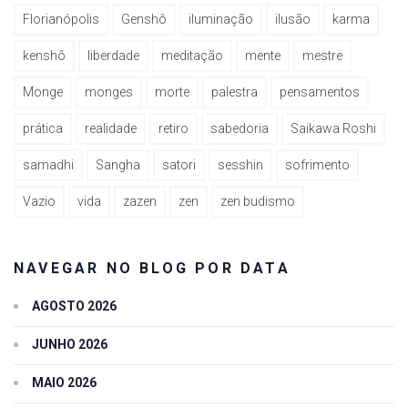
Florianópolis
Genshô
iluminação
ilusão
karma
kenshô
liberdade
meditação
mente
mestre
Monge
monges
morte
palestra
pensamentos
prática
realidade
retiro
sabedoria
Saikawa Roshi
samadhi
Sangha
satori
sesshin
sofrimento
Vazio
vida
zazen
zen
zen budismo
NAVEGAR NO BLOG POR DATA
AGOSTO 2026
JUNHO 2026
MAIO 2026