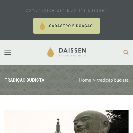
Skip
to
Comunidade Zen-Budista Daissen
content
Home
>
tradição budista
TRADIÇÃO BUDISTA
Tag:
tradição