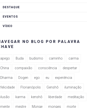
DESTAQUE
EVENTOS
VÍDEO
NAVEGAR NO BLOG POR PALAVRA
CHAVE
apego
Buda
budismo
caminho
carma
China
compaixão
consciência
despertar
Dharma
Dogen
ego
eu
experiência
felicidade
Florianópolis
Genshô
iluminação
ilusão
karma
kenshô
liberdade
meditação
mente
mestre
Monge
monges
morte