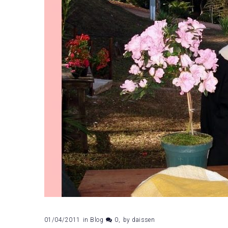
01/04/2011
in
Blog
0
by
daissen