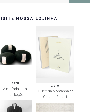
or:
VISITE NOSSA LOJINHA
Zafu
Livro
Almofada para
O Pico da Montanha de
meditação
Gensho Sensei