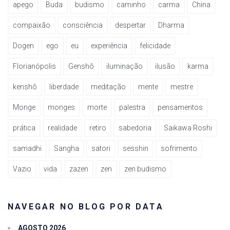
apego
Buda
budismo
caminho
carma
China
compaixão
consciência
despertar
Dharma
Dogen
ego
eu
experiência
felicidade
Florianópolis
Genshô
iluminação
ilusão
karma
kenshô
liberdade
meditação
mente
mestre
Monge
monges
morte
palestra
pensamentos
prática
realidade
retiro
sabedoria
Saikawa Roshi
samadhi
Sangha
satori
sesshin
sofrimento
Vazio
vida
zazen
zen
zen budismo
NAVEGAR NO BLOG POR DATA
AGOSTO 2026