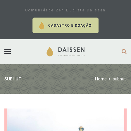
Skip
to
Comunidade Zen-Budista Daissen
content
Home
>
subhuti
SUBHUTI
Tag:
subhuti