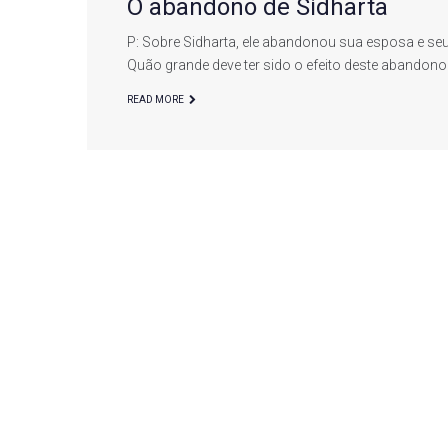
O abandono de Sidharta
Thomas
P: Sobre Sidharta, ele abandonou sua esposa e seu 
Quão grande deve ter sido o efeito deste abandono
de
READ MORE
Aquino