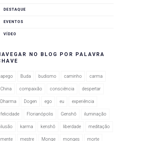
DESTAQUE
EVENTOS
VÍDEO
NAVEGAR NO BLOG POR PALAVRA
CHAVE
apego
Buda
budismo
caminho
carma
China
compaixão
consciência
despertar
Dharma
Dogen
ego
eu
experiência
felicidade
Florianópolis
Genshô
iluminação
ilusão
karma
kenshô
liberdade
meditação
mente
mestre
Monge
monges
morte