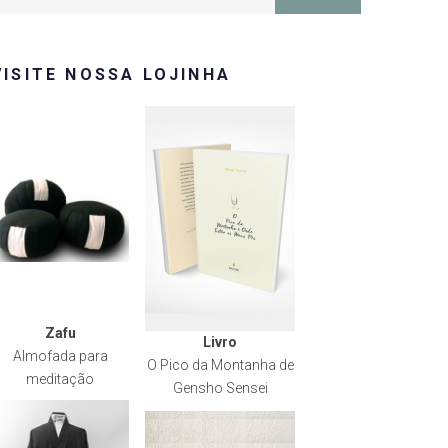
or:
VISITE NOSSA LOJINHA
Zafu
Livro
Almofada para
O Pico da Montanha de
meditação
Gensho Sensei