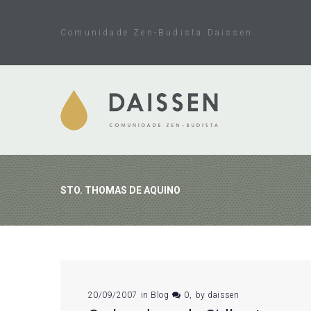
Skip
to
Comunidade Zen-Budista Daissen
content
STO. THOMAS DE AQUINO
Tag:
20/09/2007
in
Blog
0
by
daissen
Sto.