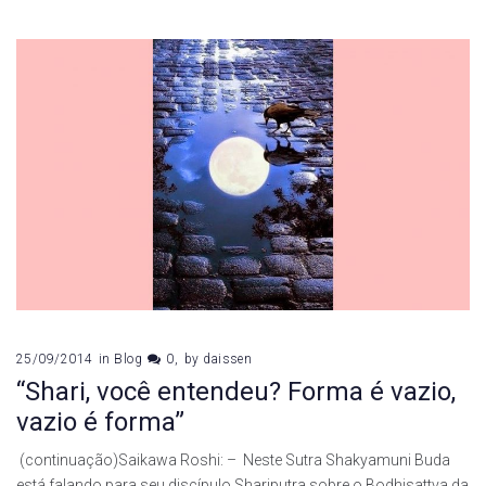
25/09/2014
in
Blog
0
by
daissen
“Shari, você entendeu? Forma é vazio,
vazio é forma”
(continuação)Saikawa Roshi: – Neste Sutra Shakyamuni Buda
está falando para seu discípulo Shariputra sobre o Bodhisattva da