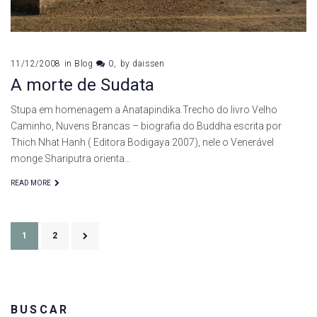
11/12/2008
in
Blog
0
by
daissen
A morte de Sudata
Stupa em homenagem a Anatapindika.Trecho do livro Velho
Caminho, Nuvens Brancas – biografia do Buddha escrita por
Thich Nhat Hanh ( Editora Bodigaya 2007), nele o Venerável
monge Shariputra orienta…
READ MORE
Paginação
1
2
de
posts
BUSCAR