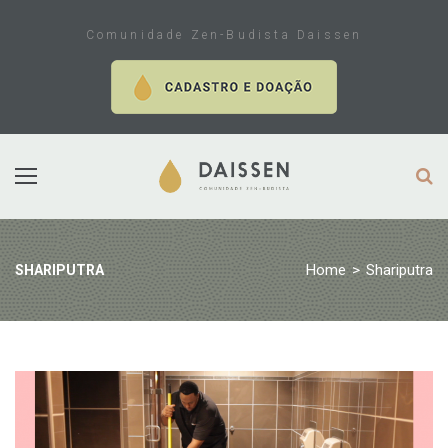
Skip
to
Comunidade Zen-Budista Daissen
content
Home
>
Shariputra
SHARIPUTRA
Tag:
Shariputra