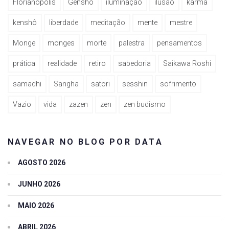
Florianópolis
Genshô
iluminação
ilusão
karma
kenshô
liberdade
meditação
mente
mestre
Monge
monges
morte
palestra
pensamentos
prática
realidade
retiro
sabedoria
Saikawa Roshi
samadhi
Sangha
satori
sesshin
sofrimento
Vazio
vida
zazen
zen
zen budismo
NAVEGAR NO BLOG POR DATA
AGOSTO 2026
JUNHO 2026
MAIO 2026
ABRIL 2026