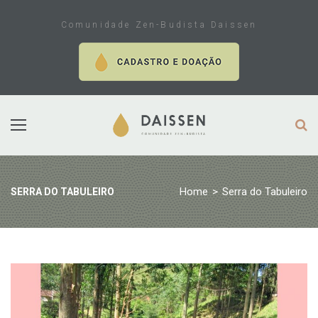
Skip
to
Comunidade Zen-Budista Daissen
content
Home
>
Serra do Tabuleiro
SERRA DO TABULEIRO
Tag:
Serra